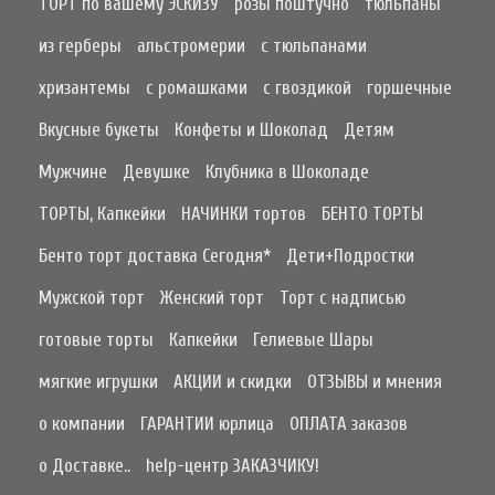
ТОРТ по вашему ЭСКИЗУ
розы поштучно
тюльпаны
из герберы
альстромерии
с тюльпанами
хризантемы
с ромашками
с гвоздикой
горшечные
Вкусные букеты
Конфеты и Шоколад
Детям
Мужчине
Девушке
Клубника в Шоколаде
ТОРТЫ, Капкейки
НАЧИНКИ тортов
БЕНТО ТОРТЫ
Бенто торт доставка Сегодня*
Дети+Подростки
Мужской торт
Женский торт
Торт с надписью
готовые торты
Капкейки
Гелиевые Шары
мягкие игрушки
АКЦИИ и скидки
ОТЗЫВЫ и мнения
о компании
ГАРАНТИИ юрлица
ОПЛАТА заказов
о Доставке..
help-центр ЗАКАЗЧИКУ!