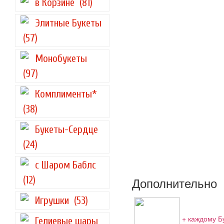
в Корзине
(81)
Элитные Букеты
(57)
Монобукеты
(97)
Комплименты*
(38)
Букеты-Сердце
(24)
с Шаром Баблс
(12)
Дополнительно
Игрушки
(53)
+ каждому Б
Гелиевые шары