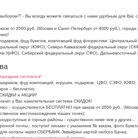
выбором?! - Вы всегда можете связаться с нами удобным для Вас с
казе от 2500 руб. (Москва и Санкт-Петербург от 4000 руб.), горо
ек)!
и подарков, фуд-букетов, композиций фуд флористики: Центральн
ральный округ (ЮФО), Северо-Кавказский федеральный округ (СК
ли УрФО), Сибирский федеральный округ СФО), Дальневосточный 
тва
праздник состоялся!
в, шариков, фуд композиций, игрушек, подарков.. ЦФО, СЗФО, ЮФ
рок – бесплатно;
ь СКИДКИ и АКЦИИ!
значит у Вас накопительная система СКИДОК!
люс - осуществляется БЕСПЛАТНО при заказе от 2500 руб., (Москва
ственное местонахождение наших точек);
днодоступные и горные районы - существенно ниже чем у других...
ронной почты,- поступит письмо с указанием № заказа, фото Букета
 для оплаты через СБЕРБАНК-Эквайринг картой любого Банка;
тся информация о произведенной оплате;