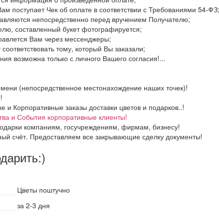
Вам поступает Чек об оплате в соответствии с Требованиями 54-ФЗ
тавляются непосредственно перед вручением Получателю;
елю, составленный букет фотографируется;
правлется Вам через мессенджеры;
 соответствовать тому, который Вы заказали;
ия возможна только с личного Вашего согласия!...
емени (непосредственное местонахождение наших точек)!
!
и Корпоративные заказы доставки цветов и подарков..!
тва и События корпоративные клиенты!
одарки компаниям, госучреждениям, фирмам, бизнесу!
ный счёт. Предоставляем все закрывающие сделку документы!
одарить:)
Цветы поштучно
за 2-3 дня