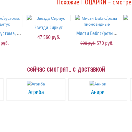
Похожие ПОДАРКИ - смотрет
Звезда Сириус
Блю Рим/эустома, лизиантус
Мисти Баблс/розы пионовидные
47 560
руб.
0
руб.
570
руб.
600
руб.
сейчас смотрят.. с доставкой
Агриба
Анири