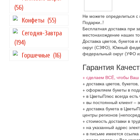
(56)
Не можете определиться с 
Конфеты
(55)
Подарки..!
Бесплатная доставка при за
Сегодня-Завтра
местонахождение наших точ
Доставка цветов, букетов 
(194)
округ (СЗФО), Южный феде
федеральный округ (УФО и
Горшечные
(16)
Гарантия Качес
+ сделаем ВСЁ, чтобы Ваш 
+ доставка цветов, букето
+ оформляем букеты в пода
+ в ЦветыПлюс всегда ест
+ вы постоянный клиент – 
+ доставка букета в ЦветыП
центры регионов (непосред
+ стоимость доставки в тру
+ на указанный адрес элект
+ в письме имеется ссылка
+ после оплаты у Вас имее