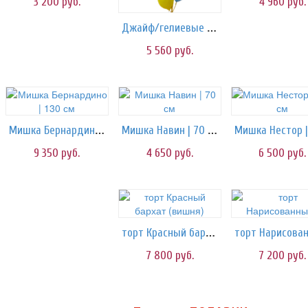
3 200
руб.
4 960
руб.
Джайф/гелиевые шары
5 560
руб.
Мишка Бернардино | 130 см
Мишка Навин | 70 см
9 350
руб.
4 650
руб.
6 500
руб.
торт Красный бархат (вишня)
7 800
руб.
7 200
руб.