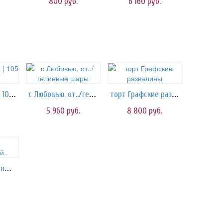
800
руб.
6 160
руб.
Мишка Нестор | 105 см
с Любовью, от../гелиевые шары
торт Графские развалины
5 960
руб.
8 800
руб.
торт Нарисованный..