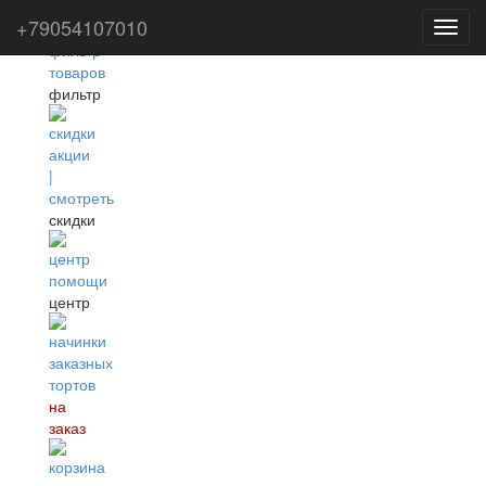
+79054107010
Toggl
navig
фильтр
скидки
центр
на
заказ