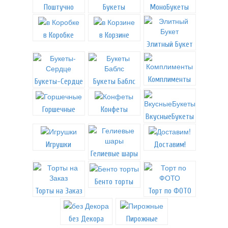
Поштучно
Букеты
МоноБукеты
в Коробке
в Корзине
Элитный Букет
Комплименты
Букеты-Сердце
Букеты Баблс
Горшечные
Конфеты
ВкусныеБукеты
Игрушки
Доставим!
Гелиевые шары
Бенто торты
Торты на Заказ
Торт по ФОТО
без Декора
Пирожные