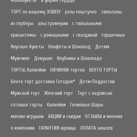
Монобукеты
в форме сердца
ТОРТ по вашему ЭСКИЗУ
розы поштучно
тюльпаны
из герберы
альстромерии
с тюльпанами
хризантемы
с ромашками
с гвоздикой
горшечные
Вкусные букеты
Конфеты и Шоколад
Детям
Мужчине
Девушке
Клубника в Шоколаде
ТОРТЫ, Капкейки
НАЧИНКИ тортов
БЕНТО ТОРТЫ
Бенто торт доставка Сегодня*
Дети+Подростки
Мужской торт
Женский торт
Торт с надписью
готовые торты
Капкейки
Гелиевые Шары
мягкие игрушки
АКЦИИ и скидки
ОТЗЫВЫ и мнения
о компании
ГАРАНТИИ юрлица
ОПЛАТА заказов