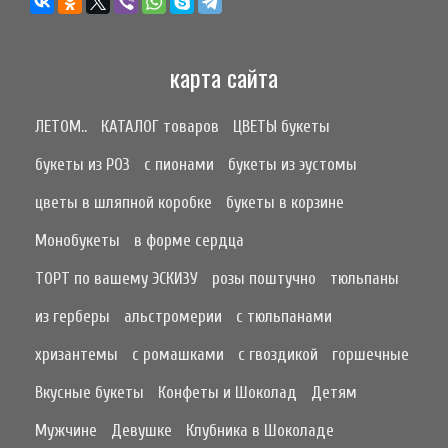
карта сайта
ЛЕТОМ..
КАТАЛОГ товаров
ЦВЕТЫ букеты
букеты из РОЗ
с пионами
букеты из эустомы
цветы в шляпной коробке
букеты в корзине
Монобукеты
в форме сердца
ТОРТ по вашему ЭСКИЗУ
розы поштучно
тюльпаны
из герберы
альстромерии
с тюльпанами
хризантемы
с ромашками
с гвоздикой
горшечные
Вкусные букеты
Конфеты и Шоколад
Детям
Мужчине
Девушке
Клубника в Шоколаде