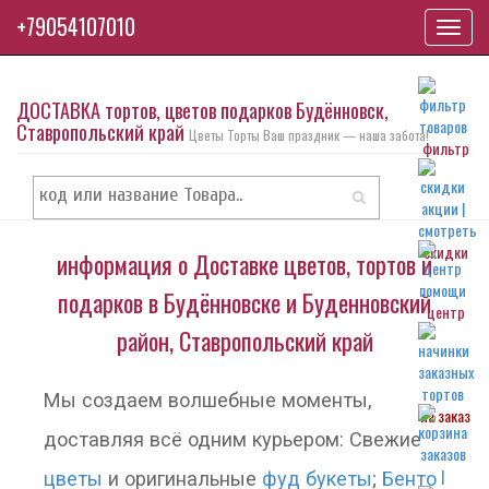
+79054107010
Toggl
navig
ДОСТАВКА тортов, цветов подарков Будённовск,
Ставропольский край
Цветы Торты Ваш праздник — наша забота!
фильтр
скидки
информация о Доставке цветов, тортов и
подарков в Будённовске и Буденновский
центр
район, Ставропольский край
Мы создаем волшебные моменты,
на заказ
доставляя всё одним курьером: Свежие
цветы
и оригинальные
фуд букеты
;
Бенто