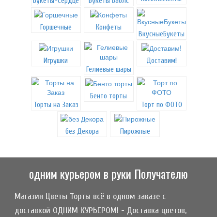
Букеты-Сердце
Букеты Баблс
Горшечные
Конфеты
ВкусныеБукеты
Игрушки
Доставим!
Гелиевые шары
Бенто торты
Торты на Заказ
Торт по ФОТО
без Декора
Пирожные
одним курьером в руки Получателю
Магазин Цветы Торты всё в одном заказе с
доставкой ОДНИМ КУРЬЕРОМ! - Доставка цветов,