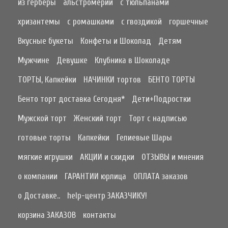
из герберы
альстромерии
с тюльпанами
хризантемы
с ромашками
с гвоздикой
горшечные
Вкусные букеты
Конфеты и Шоколад
Детям
Мужчине
Девушке
Клубника в Шоколаде
ТОРТЫ, Капкейки
НАЧИНКИ тортов
БЕНТО ТОРТЫ
Бенто торт доставка Сегодня*
Дети+Подростки
Мужской торт
Женский торт
Торт с надписью
готовые торты
Капкейки
Гелиевые Шары
мягкие игрушки
АКЦИИ и скидки
ОТЗЫВЫ и мнения
о компании
ГАРАНТИИ юрлица
ОПЛАТА заказов
о Доставке..
help-центр ЗАКАЗЧИКУ!
корзина ЗАКАЗОВ
контакты