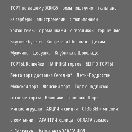
ТОРТ по вашему ЭСКИЗУ
розы поштучно
тюльпаны
из герберы
альстромерии
с тюльпанами
хризантемы
с ромашками
с гвоздикой
горшечные
Вкусные букеты
Конфеты и Шоколад
Детям
Мужчине
Девушке
Клубника в Шоколаде
ТОРТЫ, Капкейки
НАЧИНКИ тортов
БЕНТО ТОРТЫ
Бенто торт доставка Сегодня*
Дети+Подростки
Мужской торт
Женский торт
Торт с надписью
готовые торты
Капкейки
Гелиевые Шары
мягкие игрушки
АКЦИИ и скидки
ОТЗЫВЫ и мнения
о компании
ГАРАНТИИ юрлица
ОПЛАТА заказов
о Доставке..
help-центр ЗАКАЗЧИКУ!