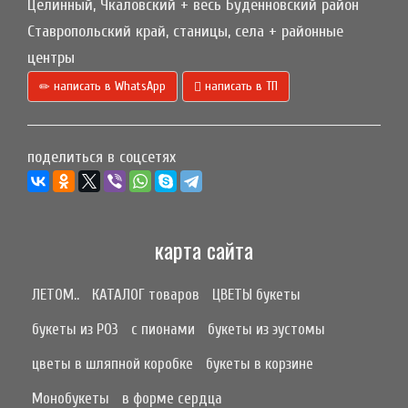
Целинный, Чкаловский + весь Буденновский район
Ставропольский край, станицы, села + районные
центры
написать в WhatsApp
написать в ТП
поделиться в соцсетях
карта сайта
ЛЕТОМ..
КАТАЛОГ товаров
ЦВЕТЫ букеты
букеты из РОЗ
с пионами
букеты из эустомы
цветы в шляпной коробке
букеты в корзине
Монобукеты
в форме сердца