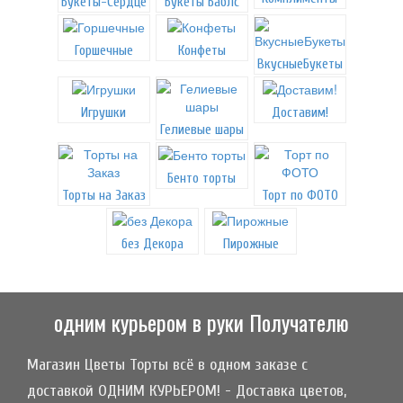
Букеты-Сердце
Букеты Баблс
Горшечные
Конфеты
ВкусныеБукеты
Игрушки
Доставим!
Гелиевые шары
Бенто торты
Торты на Заказ
Торт по ФОТО
без Декора
Пирожные
одним курьером в руки Получателю
Магазин Цветы Торты всё в одном заказе с
доставкой ОДНИМ КУРЬЕРОМ! - Доставка цветов,