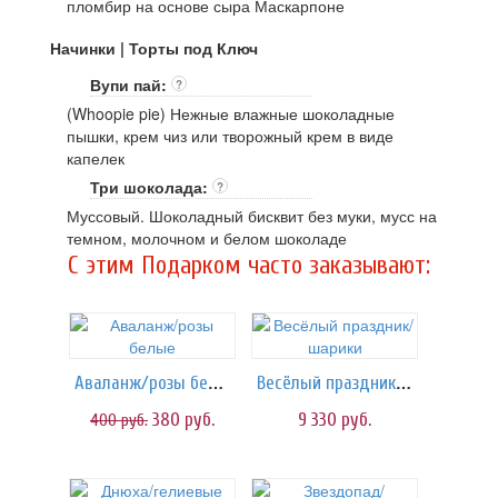
пломбир на основе сыра Маскарпоне
Начинки | Торты под Ключ
Вупи пай:
?
(Whoopie pie) Нежные влажные шоколадные
пышки, крем чиз или творожный крем в виде
капелек
Три шоколада:
?
Муссовый. Шоколадный бисквит без муки, мусс на
темном, молочном и белом шоколаде
C этим Подарком часто заказывают:
Аваланж/розы белые
Весёлый праздник/шарики
380
руб.
9 330
руб.
400
руб.