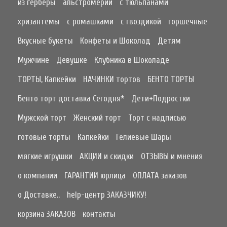
из герберы
альстромерии
с тюльпанами
хризантемы
с ромашками
с гвоздикой
горшечные
Вкусные букеты
Конфеты и Шоколад
Детям
Мужчине
Девушке
Клубника в Шоколаде
ТОРТЫ, Капкейки
НАЧИНКИ тортов
БЕНТО ТОРТЫ
Бенто торт доставка Сегодня*
Дети+Подростки
Мужской торт
Женский торт
Торт с надписью
готовые торты
Капкейки
Гелиевые Шары
мягкие игрушки
АКЦИИ и скидки
ОТЗЫВЫ и мнения
о компании
ГАРАНТИИ юрлица
ОПЛАТА заказов
о Доставке..
help-центр ЗАКАЗЧИКУ!
корзина ЗАКАЗОВ
контакты