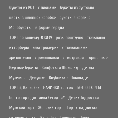
букеты из РОЗ
с пионами
букеты из эустомы
цветы в шляпной коробке
букеты в корзине
Монобукеты
в форме сердца
ТОРТ по вашему ЭСКИЗУ
розы поштучно
тюльпаны
из герберы
альстромерии
с тюльпанами
хризантемы
с ромашками
с гвоздикой
горшечные
Вкусные букеты
Конфеты и Шоколад
Детям
Мужчине
Девушке
Клубника в Шоколаде
ТОРТЫ, Капкейки
НАЧИНКИ тортов
БЕНТО ТОРТЫ
Бенто торт доставка Сегодня*
Дети+Подростки
Мужской торт
Женский торт
Торт с надписью
готовые торты
Капкейки
Гелиевые Шары