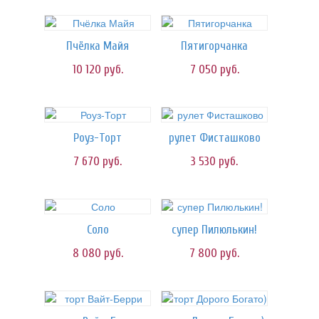
Пчёлка Майя
Пятигорчанка
10 120
руб.
7 050
руб.
Роуз-Торт
рулет Фисташково
7 670
руб.
3 530
руб.
Соло
супер Пилюлькин!
8 080
руб.
7 800
руб.