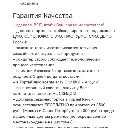
карамель
Гарантия Качества
+ сделаем ВСЁ, чтобы Ваш праздник состоялся!
+ доставка тортов, капкейков, пирожных, подарков... в
ЦФО, СЗФО, ЮФО, СКФО, ПФО, УрФО, СФО, ДВФО
России;
+ заказные торты изготавливаются только из
свежайших и натуральных продуктов;
+ кондитер строго соблюдает технологический
процесс изготовления;
+ внимание! заказной торт можно заказать не
позднее 2-3 дней до даты доставки!;
+ в ТортыПлюс всегда есть СКИДКИ и АКЦИИ!
+ вы постоянный клиент – значит у Вас
накопительная система СКИДОК!
+ доставка заказных тортов в ТортыПлюс -
осуществляется БЕСПЛАТНО при заказе от 2500
руб., (Москва и Санкт-Петербург от 4000 руб.) города
и районные центры регионов (непосредственное
местонахождение наших точек);
+ стоимость доставки в труднодоступные и горные