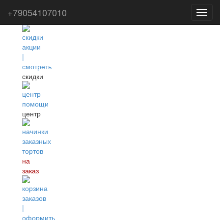
+79054107010
Toggl
фильтр
navig
скидки
центр
на
заказ