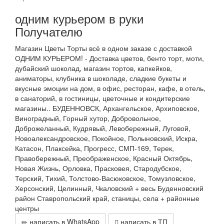
одним курьером в руки
Получателю
Магазин Цветы Торты всё в одном заказе с доставкой
ОДНИМ КУРЬЕРОМ! - Доставка цветов, бенто торт, моти,
дубайский шоколад, магазин тортов, капкейков,
аниматоры, клубника в шоколаде, сладкие букеты и
вкусные эмоции на дом, в офис, ресторан, кафе, в отель,
в санаторий, в гостиницы, цветочные и кондитерские
магазины.. БУДЕННОВСК, Архангельское, Архиповское,
Виноградный, Горный хутор, Добровольное,
Доброжеланный, Кудрявый, Левобережный, Луговой,
Новоалександровское, Покойное, Полыновский, Искра,
Катасон, Плаксейка, Прогресс, СМП-169, Терек,
Правобережный, Преображенское, Красный Октябрь,
Новая Жизнь, Орловка, Прасковея, Стародубское,
Терский, Тихий, Толстово-Васюковское, Томузловское,
Херсонский, Целинный, Чкаловский + весь Буденновский
район Ставропольский край, станицы, села + районные
центры
написать в WhatsApp
написать в ТП