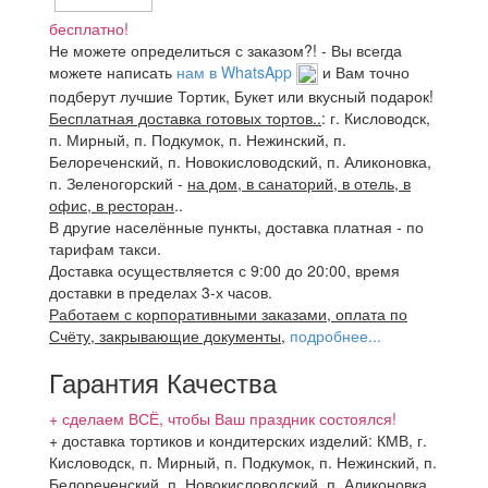
бесплатно!
Не можете определиться с заказом?! - Вы всегда
можете написать
нам в WhatsApp
и Вам точно
подберут лучшие Тортик, Букет или вкусный подарок!
Бесплатная доставка готовых тортов..
: г. Кисловодск,
п. Мирный, п. Подкумок, п. Нежинский, п.
Белореченский, п. Новокисловодский, п. Аликоновка,
п. Зеленогорский -
на дом, в санаторий, в отель, в
офис, в ресторан
..
В другие населённые пункты, доставка платная - по
тарифам такси.
Доставка осуществляется с 9:00 до 20:00, время
доставки в пределах 3-х часов.
Работаем с корпоративными заказами, оплата по
Счёту, закрывающие документы
,
подробнее...
Гарантия Качества
+ сделаем ВСЁ, чтобы Ваш праздник состоялся!
+ доставка тортиков и кондитерских изделий: КМВ, г.
Кисловодск, п. Мирный, п. Подкумок, п. Нежинский, п.
Белореченский, п. Новокисловодский, п. Аликоновка,