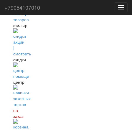
+79054107010
Toggl
navig
фильтр
скидки
центр
на
заказ