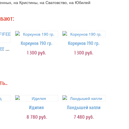
ленных, на Кристины, на Сватовство, на Юбилей
вают:
Коркунов 190 гр.
Коркунов 190 гр.
Конфеты TOFFIFEE 125 гр.
1 300
руб.
1 300
руб.
ь..
Идилия
Ландышей капли
8 780
руб.
7 480
руб.