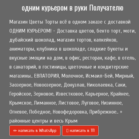
одним курьером в руки Получателю
Магазин Цветы Торты всё в одном заказе с доставкой
ОДНИМ КУРЬЕРОМ! - Доставка цветов, бенто торт, моти,
дубайский шоколад, магазин тортов, капкейков,
аниматоры, клубника в шоколаде, сладкие букеты и
вкусные эмоции на дом, в офис, ресторан, кафе, в отель,
в санаторий, в гостиницы, цветочные и кондитерские
магазины.. ЕВПАТОРИЯ, Молочное, Исмаил-Бей, Мирный,
Заозерное, Новоозерное, Донузлав, Николаевка, Саки,
Геройское, Зерновое, Известковое, Карьерное, Крайнее,
Крымское, Лиманное, Листовое, Луговое, Низинное,
Огневое, Победное, Новофедоровка, Прибрежное.. +
районные центры и весь Крым
написать в WhatsApp
написать в ТП