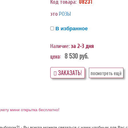
08231
Код товара:
это
РОЗЫ
В избранное
Наличие:
за 2-3 дня
8 530
руб.
цена:
ЗАКАЗАТЬ!
посмотреть ещё
укету мини открытка бесплатно!
выбором?! - Вы всегда можете связаться с нами удобным для Вас с