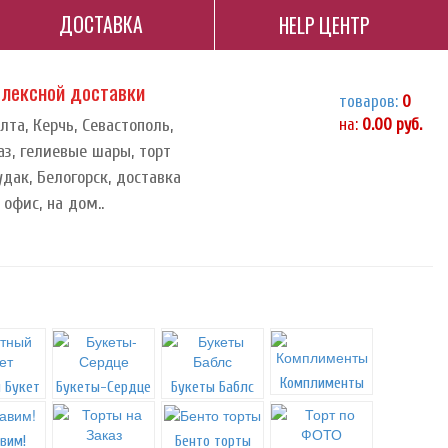
ДОСТАВКА
HELP ЦЕНТР
плексной доставки
товаров:
0
та, Керчь, Севастополь,
на:
0.00
руб.
аз, гелиевые шары, торт
удак, Белогорск, доставка
офис, на дом..
Комплименты
 Букет
Букеты-Сердце
Букеты Баблс
вим!
Бенто торты