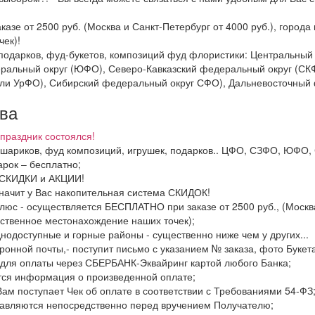
казе от 2500 руб. (Москва и Санкт-Петербург от 4000 руб.), горо
ек)!
и подарков, фуд-букетов, композиций фуд флористики: Центральн
ральный округ (ЮФО), Северо-Кавказский федеральный округ (СК
ли УрФО), Сибирский федеральный округ СФО), Дальневосточный 
тва
праздник состоялся!
в, шариков, фуд композиций, игрушек, подарков.. ЦФО, СЗФО, ЮФ
рок – бесплатно;
ь СКИДКИ и АКЦИИ!
значит у Вас накопительная система СКИДОК!
люс - осуществляется БЕСПЛАТНО при заказе от 2500 руб., (Москва
ственное местонахождение наших точек);
днодоступные и горные районы - существенно ниже чем у других...
ронной почты,- поступит письмо с указанием № заказа, фото Букета
 для оплаты через СБЕРБАНК-Эквайринг картой любого Банка;
тся информация о произведенной оплате;
Вам поступает Чек об оплате в соответствии с Требованиями 54-ФЗ
тавляются непосредственно перед вручением Получателю;