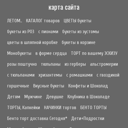
карта сайта
ЛЕТОМ..
КАТАЛОГ товаров
ЦВЕТЫ букеты
букеты из РОЗ
с пионами
букеты из эустомы
цветы в шляпной коробке
букеты в корзине
Монобукеты
в форме сердца
ТОРТ по вашему ЭСКИЗУ
розы поштучно
тюльпаны
из герберы
альстромерии
с тюльпанами
хризантемы
с ромашками
с гвоздикой
горшечные
Вкусные букеты
Конфеты и Шоколад
Детям
Мужчине
Девушке
Клубника в Шоколаде
ТОРТЫ, Капкейки
НАЧИНКИ тортов
БЕНТО ТОРТЫ
Бенто торт доставка Сегодня*
Дети+Подростки