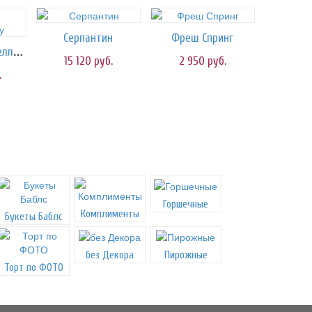
Серпантин
Фреш Спринг
Облако маршмеллоу
15 120
руб.
2 950
руб.
.
Горшечные
Комплименты
Букеты Баблс
без Декора
Пирожные
Торт по ФОТО