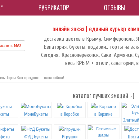
!*
РУБРИКАТОР
ОТЗЫВЫ
онлайн заказ | единый курьер ком
доставка цветов в Крыму, Симферополь, Ял
исать в МАХ
Евпатория, букеты, подарки.. торты на зак
Сегодня.. Красноперекопск, Саки, Армянск, С
весь КРЫМ + отели, санатории, в 
еты Торты Ваш праздник — наша забота!
каталог лучших эмоций :-)
кеты
МоноБукеты
в Коробке
в Корзине
Элитный
нфеты
ФУД Букеты
Игрушки
Доста