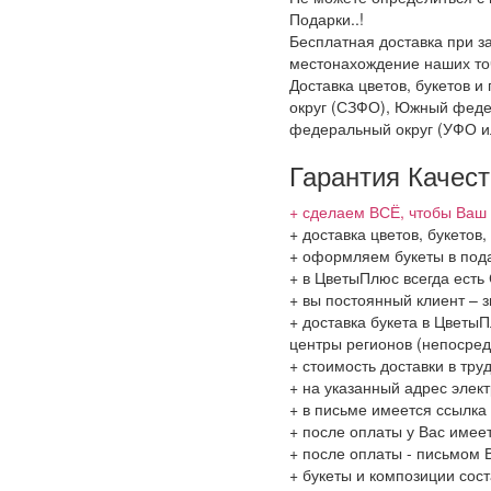
Подарки..!
Бесплатная доставка при за
местонахождение наших точ
Доставка цветов, букетов 
округ (СЗФО), Южный феде
федеральный округ (УФО и
Гарантия Качес
+ сделаем ВСЁ, чтобы Ваш 
+ доставка цветов, букето
+ оформляем букеты в пода
+ в ЦветыПлюс всегда ест
+ вы постоянный клиент – 
+ доставка букета в ЦветыП
центры регионов (непосред
+ стоимость доставки в тру
+ на указанный адрес элект
+ в письме имеется ссылка
+ после оплаты у Вас имее
+ после оплаты - письмом 
+ букеты и композиции сос