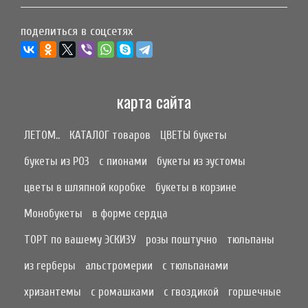
поделиться в соцсетях
карта сайта
ЛЕТОМ..
КАТАЛОГ товаров
ЦВЕТЫ букеты
букеты из РОЗ
с пионами
букеты из эустомы
цветы в шляпной коробке
букеты в корзине
Монобукеты
в форме сердца
ТОРТ по вашему ЭСКИЗУ
розы поштучно
тюльпаны
из герберы
альстромерии
с тюльпанами
хризантемы
с ромашками
с гвоздикой
горшечные