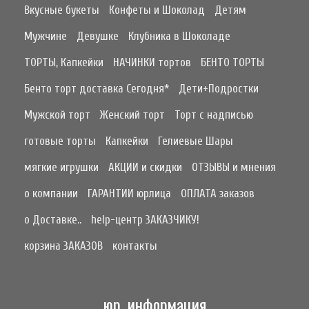
Вкусные букеты
Конфеты и Шоколад
Детям
Мужчине
Девушке
Клубника в Шоколаде
ТОРТЫ, Капкейки
НАЧИНКИ тортов
БЕНТО ТОРТЫ
Бенто торт доставка Сегодня*
Дети+Подростки
Мужской торт
Женский торт
Торт с надписью
готовые торты
Капкейки
Гелиевые Шары
мягкие игрушки
АКЦИИ и скидки
ОТЗЫВЫ и мнения
о компании
ГАРАНТИИ юрлица
ОПЛАТА заказов
о Доставке..
help-центр ЗАКАЗЧИКУ!
корзина ЗАКАЗОВ
контакты
юр. информация