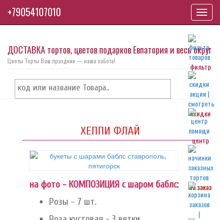
+79054107010
Toggl
navig
ДОСТАВКА тортов, цветов подарков Евпатория и весь округ
Цветы Торты Ваш праздник — наша забота!
фильтр
скидки
ХЕППИ ФЛАЙ
центр
на фото - КОМПОЗИЦИЯ с шаром баблс:
на заказ
Розы - 7 шт.
Роза кустовая - 3 ветки