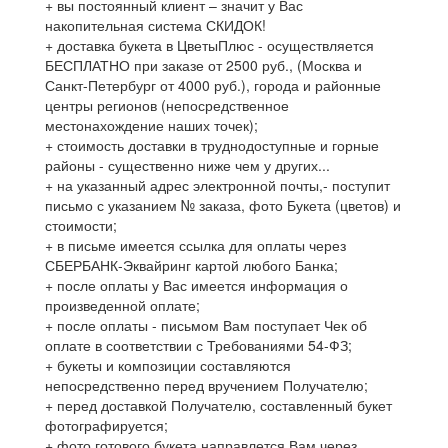
+ вы постоянный клиент – значит у Вас
накопительная система СКИДОК!
+ доставка букета в ЦветыПлюс - осуществляется
БЕСПЛАТНО при заказе от 2500 руб., (Москва и
Санкт-Петербург от 4000 руб.), города и районные
центры регионов (непосредственное
местонахождение наших точек);
+ стоимость доставки в труднодоступные и горные
районы - существенно ниже чем у других...
+ на указанный адрес электронной почты,- поступит
письмо с указанием № заказа, фото Букета (цветов) и
стоимости;
+ в письме имеется ссылка для оплаты через
СБЕРБАНК-Эквайринг картой любого Банка;
+ после оплаты у Вас имеется информация о
произведенной оплате;
+ после оплаты - письмом Вам поступает Чек об
оплате в соответствии с Требованиями 54-ФЗ;
+ букеты и композиции составляются
непосредственно перед вручением Получателю;
+ перед доставкой Получателю, составленный букет
фотографируется;
+ фото готового букета направлется Вам через