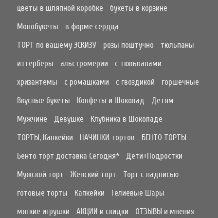
цветы в шляпной коробке
букеты в корзине
Монобукеты
в форме сердца
ТОРТ по вашему ЭСКИЗУ
розы поштучно
тюльпаны
из герберы
альстромерии
с тюльпанами
хризантемы
с ромашками
с гвоздикой
горшечные
Вкусные букеты
Конфеты и Шоколад
Детям
Мужчине
Девушке
Клубника в Шоколаде
ТОРТЫ, Капкейки
НАЧИНКИ тортов
БЕНТО ТОРТЫ
Бенто торт доставка Сегодня*
Дети+Подростки
Мужской торт
Женский торт
Торт с надписью
готовые торты
Капкейки
Гелиевые Шары
мягкие игрушки
АКЦИИ и скидки
ОТЗЫВЫ и мнения