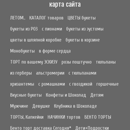
карта сайта
ЛЕТОМ..
КАТАЛОГ товаров
ЦВЕТЫ букеты
букеты из РОЗ
с пионами
букеты из эустомы
цветы в шляпной коробке
букеты в корзине
Монобукеты
в форме сердца
ТОРТ по вашему ЭСКИЗУ
розы поштучно
тюльпаны
из герберы
альстромерии
с тюльпанами
хризантемы
с ромашками
с гвоздикой
горшечные
Вкусные букеты
Конфеты и Шоколад
Детям
Мужчине
Девушке
Клубника в Шоколаде
ТОРТЫ, Капкейки
НАЧИНКИ тортов
БЕНТО ТОРТЫ
Бенто торт доставка Сегодня*
Дети+Подростки