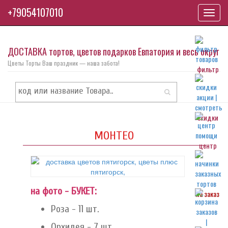
+79054107010
Toggl
navig
ДОСТАВКА тортов, цветов подарков Евпатория и весь округ
Цветы Торты Ваш праздник — наша забота!
фильтр
скидки
МОНТЕО
центр
на фото - БУКЕТ:
на заказ
Роза - 11 шт.
Орхидея - 7 шт.