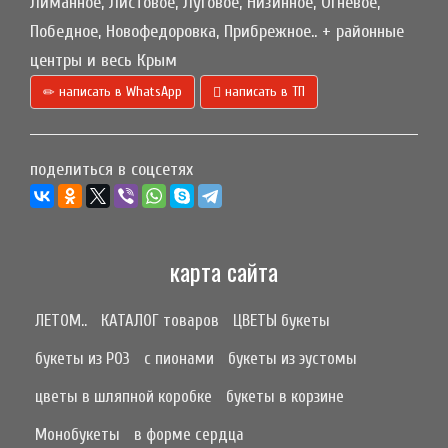
Лиманное, Листовое, Луговое, Низинное, Огневое,
Победное, Новофедоровка, Прибрежное.. + районные
центры и весь Крым
написать в WhatsApp
написать в ТП
поделиться в соцсетях
карта сайта
ЛЕТОМ..
КАТАЛОГ товаров
ЦВЕТЫ букеты
букеты из РОЗ
с пионами
букеты из эустомы
цветы в шляпной коробке
букеты в корзине
Монобукеты
в форме сердца