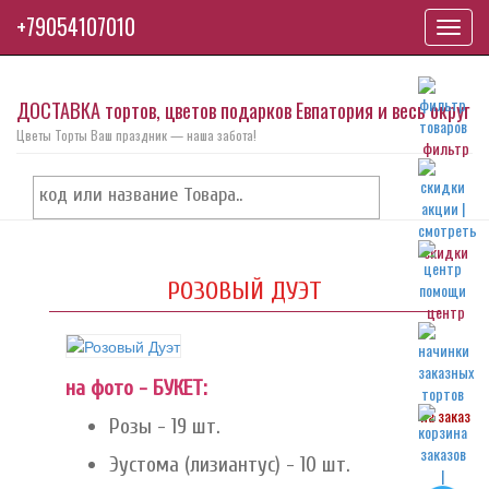
+79054107010
Toggl
navig
ДОСТАВКА тортов, цветов подарков Евпатория и весь округ
Цветы Торты Ваш праздник — наша забота!
фильтр
скидки
РОЗОВЫЙ ДУЭТ
центр
на фото - БУКЕТ:
на заказ
Розы - 19 шт.
Эустома (лизиантус) - 10 шт.