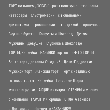
ТОРТ по вашему ЭСКИЗУ
розы поштучно
тюльпаны
из герберы
альстромерии
с тюльпанами
хризантемы
с ромашками
с гвоздикой
горшечные
Вкусные букеты
Конфеты и Шоколад
Детям
Мужчине
Девушке
Клубника в Шоколаде
ТОРТЫ, Капкейки
НАЧИНКИ тортов
БЕНТО ТОРТЫ
Бенто торт доставка Сегодня*
Дети+Подростки
Мужской торт
Женский торт
Торт с надписью
готовые торты
Капкейки
Гелиевые Шары
мягкие игрушки
АКЦИИ и скидки
ОТЗЫВЫ и мнения
о компании
ГАРАНТИИ юрлица
ОПЛАТА заказов
о Доставке..
help-центр ЗАКАЗЧИКУ!