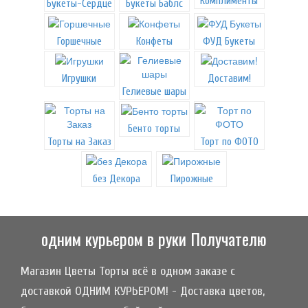
Комплименты
Букеты-Сердце
Букеты Баблс
Горшечные
Конфеты
ФУД Букеты
Игрушки
Доставим!
Гелиевые шары
Бенто торты
Торты на Заказ
Торт по ФОТО
без Декора
Пирожные
одним курьером в руки Получателю
Магазин Цветы Торты всё в одном заказе с
доставкой ОДНИМ КУРЬЕРОМ! - Доставка цветов,