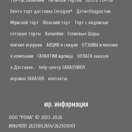
ТОРТЫ, Капкейки
НАЧИНКИ тортов
БЕНТО ТОРТЫ
Бенто торт доставка Сегодня*
Дети+Подростки
Мужской торт
Женский торт
Торт с надписью
готовые торты
Капкейки
Гелиевые Шары
мягкие игрушки
АКЦИИ и скидки
ОТЗЫВЫ и мнения
о компании
ГАРАНТИИ юрлица
ОПЛАТА заказов
о Доставке..
help-центр ЗАКАЗЧИКУ!
корзина ЗАКАЗОВ
контакты
юр. информация
ООО "РОНА" © 2013-2026
ИНН/КПП 2623802616/262301001