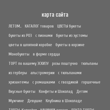
карта сайта
ЛЕТОМ..
КАТАЛОГ товаров
ЦВЕТЫ букеты
букеты из РОЗ
с пионами
букеты из эустомы
цветы в шляпной коробке
букеты в корзине
Монобукеты
в форме сердца
ТОРТ по вашему ЭСКИЗУ
розы поштучно
тюльпаны
из герберы
альстромерии
с тюльпанами
хризантемы
с ромашками
с гвоздикой
горшечные
Вкусные букеты
Конфеты и Шоколад
Детям
Мужчине
Девушке
Клубника в Шоколаде