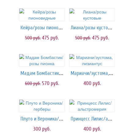
Кейра/розы пионовидные
Лиана/розы кустовые
475
руб.
475
руб.
500
руб.
500
руб.
Мадам Бомбастик/розы пионка
Мариачи/эустома, лизиантус
570
руб.
400
руб.
600
руб.
Плуто и Вероника/герберы
Принцесс Лилис/альстромерия
300
руб.
400
руб.