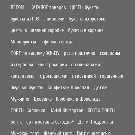
ЛЕТОМ..
КАТАЛОГ товаров
ЦВЕТЫ букеты
букеты из РОЗ
с пионами
букеты из эустомы
цветы в шляпной коробке
букеты в корзине
Монобукеты
в форме сердца
ТОРТ по вашему ЭСКИЗУ
розы поштучно
тюльпаны
из герберы
альстромерии
с тюльпанами
хризантемы
с ромашками
с гвоздикой
горшечные
Вкусные букеты
Конфеты и Шоколад
Детям
Мужчине
Девушке
Клубника в Шоколаде
ТОРТЫ, Капкейки
НАЧИНКИ тортов
БЕНТО ТОРТЫ
Бенто торт доставка Сегодня*
Дети+Подростки
Мужской торт
Женский торт
Торт с надписью