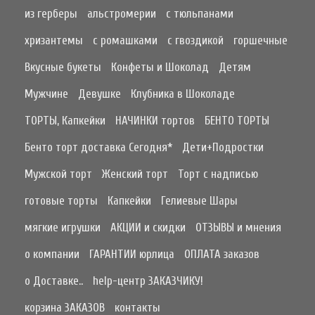
из герберы
альстромерии
с тюльпанами
хризантемы
с ромашками
с гвоздикой
горшечные
Вкусные букеты
Конфеты и Шоколад
Детям
Мужчине
Девушке
Клубника в Шоколаде
ТОРТЫ, Капкейки
НАЧИНКИ тортов
БЕНТО ТОРТЫ
Бенто торт доставка Сегодня*
Дети+Подростки
Мужской торт
Женский торт
Торт с надписью
готовые торты
Капкейки
Гелиевые Шары
мягкие игрушки
АКЦИИ и скидки
ОТЗЫВЫ и мнения
о компании
ГАРАНТИИ юрлица
ОПЛАТА заказов
о Доставке..
help-центр ЗАКАЗЧИКУ!
корзина ЗАКАЗОВ
контакты