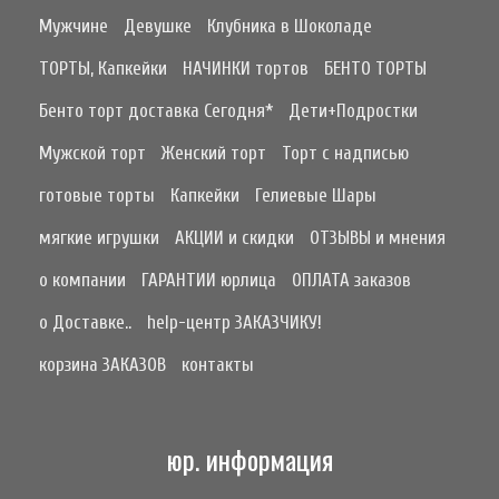
Мужчине
Девушке
Клубника в Шоколаде
ТОРТЫ, Капкейки
НАЧИНКИ тортов
БЕНТО ТОРТЫ
Бенто торт доставка Сегодня*
Дети+Подростки
Мужской торт
Женский торт
Торт с надписью
готовые торты
Капкейки
Гелиевые Шары
мягкие игрушки
АКЦИИ и скидки
ОТЗЫВЫ и мнения
о компании
ГАРАНТИИ юрлица
ОПЛАТА заказов
о Доставке..
help-центр ЗАКАЗЧИКУ!
корзина ЗАКАЗОВ
контакты
юр. информация