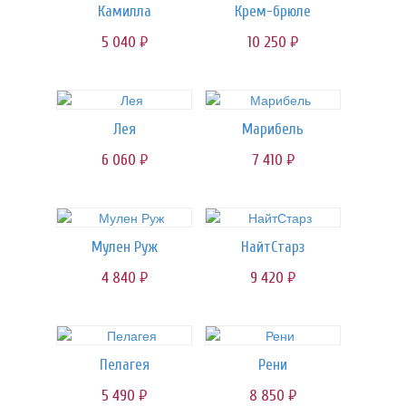
Камилла
Крем-брюле
5 040
10 250
руб.
руб.
Лея
Марибель
6 060
7 410
руб.
руб.
Мулен Руж
НайтСтарз
4 840
9 420
руб.
руб.
Пелагея
Рени
5 490
8 850
руб.
руб.