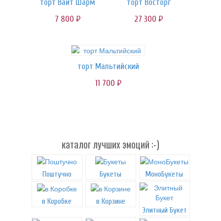
торт Вайт Шарм
торт Восторг
7 800
27 300
руб.
руб.
торт Мальтийский
11 700
руб.
каталог лучших эмоций :-)
Поштучно
Букеты
МоноБукеты
в Коробке
в Корзине
Элитный Букет