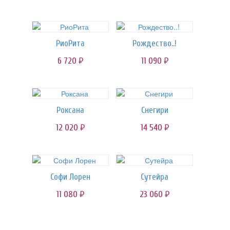
РиоРита
Рождество..!
6 720
11 090
руб.
руб.
Роксана
Снегири
12 020
14 540
руб.
руб.
Софи Лорен
Сутейра
11 080
23 060
руб.
руб.