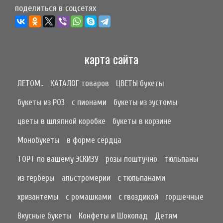
поделиться в соцсетях
карта сайта
ЛЕТОМ..
КАТАЛОГ товаров
ЦВЕТЫ букеты
букеты из РОЗ
с пионами
букеты из эустомы
цветы в шляпной коробке
букеты в корзине
Монобукеты
в форме сердца
ТОРТ по вашему ЭСКИЗУ
розы поштучно
тюльпаны
из герберы
альстромерии
с тюльпанами
хризантемы
с ромашками
с гвоздикой
горшечные
Вкусные букеты
Конфеты и Шоколад
Детям