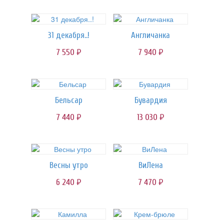
31 декабря..!
Англичанка
7 550
7 940
руб.
руб.
Бельсар
Бувардия
7 440
13 030
руб.
руб.
Весны утро
ВиЛена
6 240
7 470
руб.
руб.