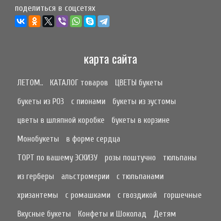
поделиться в соцсетях
карта сайта
ЛЕТОМ..
КАТАЛОГ товаров
ЦВЕТЫ букеты
букеты из РОЗ
с пионами
букеты из эустомы
цветы в шляпной коробке
букеты в корзине
Монобукеты
в форме сердца
ТОРТ по вашему ЭСКИЗУ
розы поштучно
тюльпаны
из герберы
альстромерии
с тюльпанами
хризантемы
с ромашками
с гвоздикой
горшечные
Вкусные букеты
Конфеты и Шоколад
Детям