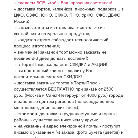
+ сделаем ВСЁ, чтобы Ваш праздник состоялся!
+ доставка тортов, капкейков, пирожных, подарков... в
ЦФО, СЗФО, ЮФО, СКФО, ПФО, УрФО, СФО, ДВФО
России;
+ заказные торты изготавливаются только из
свежайших и натуральных продуктов;
+ кондитер строго соблюдает технологический
процесс изготовления;
+ внимание! заказной торт можно заказать не
позднее 2-3 дней до даты доставки!;
+ в ТортыПлюс всегда есть СКИДКИ и АКЦИИ!
+ вы постоянный клиент – значит у Вас
накопительная система СКИДОК!
+ доставка заказных тортов в ТортыПлюс -
осуществляется БЕСПЛАТНО при заказе от 2500
руб., (Москва и Санкт-Петербург от 4000 руб.) города
и районные центры регионов (непосредственное
местонахождение наших точек);
+ стоимость доставки в труднодоступные и горные
районы - существенно ниже чем у других...
+ на указанный адрес электронной почты,- поступит
письмо с указанием № заказа, фото Букета (цветов) и