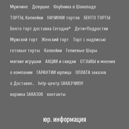
Мужчине
Девушке
Клубника в Шоколаде
ТОРТЫ, Капкейки
НАЧИНКИ тортов
БЕНТО ТОРТЫ
Бенто торт доставка Сегодня*
Дети+Подростки
Мужской торт
Женский торт
Торт с надписью
готовые торты
Капкейки
Гелиевые Шары
мягкие игрушки
АКЦИИ и скидки
ОТЗЫВЫ и мнения
о компании
ГАРАНТИИ юрлица
ОПЛАТА заказов
о Доставке..
help-центр ЗАКАЗЧИКУ!
корзина ЗАКАЗОВ
контакты
юр. информация