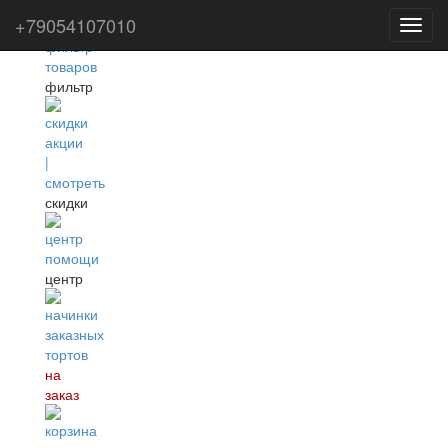
+79054107010
Toggl
navig
фильтр
скидки
центр
на
заказ