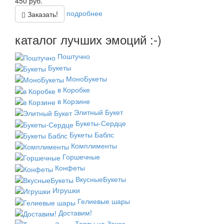
450
руб.
подробнее
Заказать!
каталог лучших эмоций :-)
Поштучно
Букеты
МоноБукеты
в Коробке
в Корзине
Элитный Букет
Букеты-Сердце
Букеты Баблс
Комплименты
Горшечные
Конфеты
ВкусныеБукеты
Игрушки
Гелиевые шары
Доставим!
Торты на Заказ