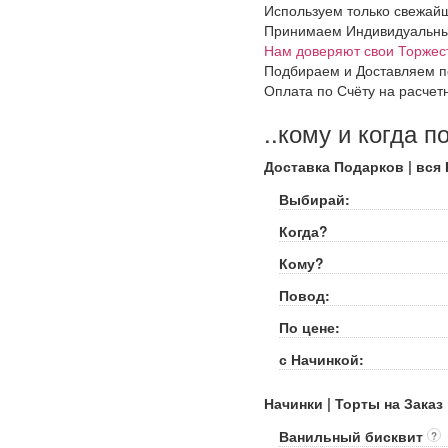
Используем только свежайш
Принимаем Индивидуальные 
Нам доверяют свои Торжес
Подбираем и Доставляем п
Оплата по Счёту на расчет
..кому и когда п
Доставка Подарков | вся
Выбирай:
Когда?
Кому?
Повод:
По цене:
с Начинкой:
Начинки | Торты на Заказ
Ванильный бисквит
?