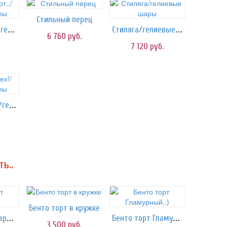
Стильный перец
с Любовью, от../гелиевые шары
Стиляга/гелиевые шары
6 760
руб.
7 120
руб.
Ты лучше всех!/гелиевые шары
ь..
Бенто торт в кружке
Бенто торт Акварель
Бенто торт Гламурный..)
3 500
руб.