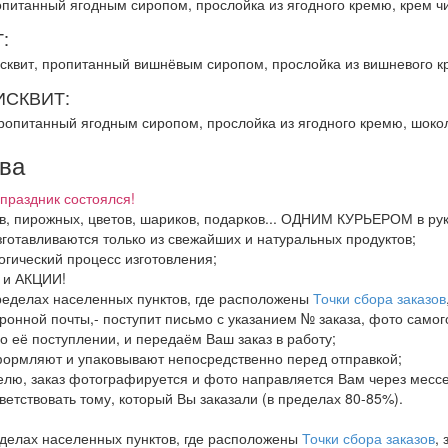
опитанный ягодным сиропом, прослойка из ягодного кремю, крем ч
:
сквит, пропитанный вишнёвым сиропом, прослойка из вишневого к
СКВИТ:
ропитанный ягодным сиропом, прослойка из ягодного кремю, шоко
тва
праздник состоялся!
ков, пирожных, цветов, шариков, подарков... ОДНИМ КУРЬЕРОМ в ру
зготавливаются только из свежайших и натуральных продуктов;
огический процесс изготовления;
И и АКЦИИ!
пределах населенных пунктов, где расположены
Точки сбора заказов
ронной почты,- поступит письмо с указанием № заказа, фото самого
о её поступлении, и передаём Ваш заказ в работу;
формляют и упаковывают непосредственно перед отправкой;
елю, заказ фотографируется и фото направляется Вам через месс
тветствовать тому, который Вы заказали (в пределах 80-85%).
еделах населенных пунктов, где расположены
Точки сбора заказов
,