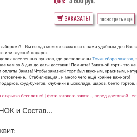
3 600
руб.
цена:
ЗАКАЗАТЬ!
посмотреть ещё
выбором?! - Вы всегда можете связаться с нами удобным для Вас с
ю или вкусный подарок!
еделах населенных пунктов, где расположены
Точки сбора заказов
,
е чем за 3 дня до даты доставки! Помните! Заказной торт - это не
 оплаты Заказа! Чтобы заказной торт был вкусным, красивым, нат
зготовление.. Стабилизация.. и много чего ещё крайне важного!
 подарков, фуд-букетов, клубники в шоколаде, шаров, бенто тортов,
 открытка бесплатно! | фото готового заказа.., перед доставкой | 
ОК и Состав...
КВИТ: