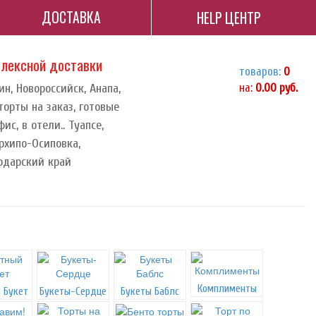
ДОСТАВКА
HELP ЦЕНТР
плексной доставки
товаров:
0
н, Новороссийск, Анапа,
на:
0.00
руб.
торты на заказ, готовые
ис, в отели.. Туапсе,
рхипо-Осиповка,
одарский край
Комплименты
 Букет
Букеты-Сердце
Букеты Баблс