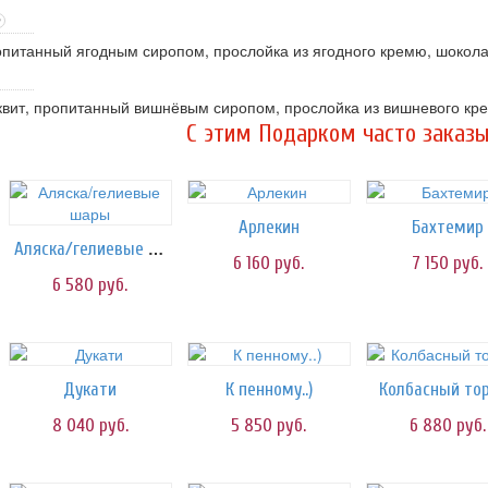
?
опитанный ягодным сиропом, прослойка из ягодного кремю, шокол
вит, пропитанный вишнёвым сиропом, прослойка из вишневого кре
C этим Подарком часто заказы
Арлекин
Бахтемир
Аляска/гелиевые шары
6 160
руб.
7 150
руб.
6 580
руб.
Дукати
К пенному..)
Колбасный то
8 040
руб.
5 850
руб.
6 880
руб.