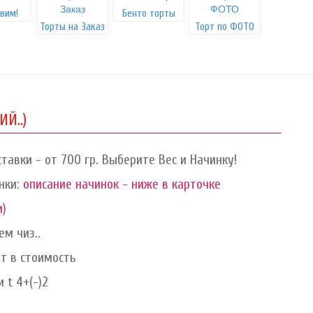
вим!
Бенто торты
Торты на Заказ
Торт по ФОТО
Й..)
тавки - от 700 гр. Выберите Вес и Начинку!
нки:
описание начинок - ниже в карточке
и)
м чиз..
ит в стоимость
 t 4+(-)2