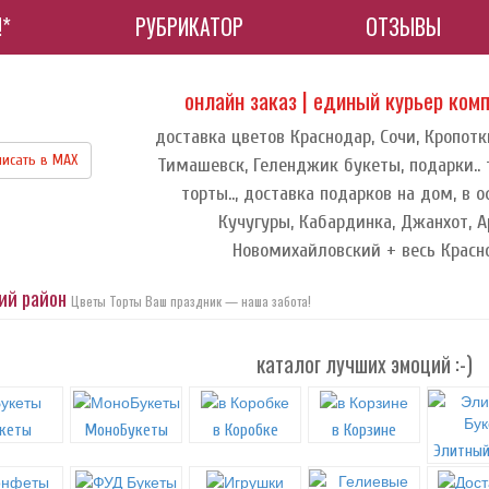
!*
РУБРИКАТОР
ОТЗЫВЫ
онлайн заказ | единый курьер ком
доставка цветов Краснодар, Сочи, Кропотки
исать в МАХ
Тимашевск, Геленджик букеты, подарки.. 
торты.., доставка подарков на дом, в оф
Кучугуры, Кабардинка, Джанхот, А
Новомихайловский + весь Красн
кий район
Цветы Торты Ваш праздник — наша забота!
каталог лучших эмоций :-)
кеты
МоноБукеты
в Коробке
в Корзине
Элитный