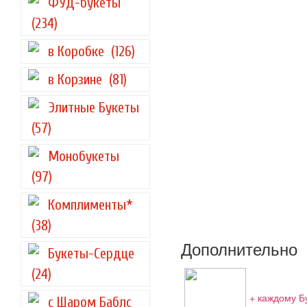
ФУД-букеты
(234)
в Коробке
(126)
в Корзине
(81)
Элитные Букеты
(57)
Монобукеты
(97)
Комплименты*
(38)
Дополнительно
Букеты-Сердце
(24)
+ каждому Б
с Шаром Баблс