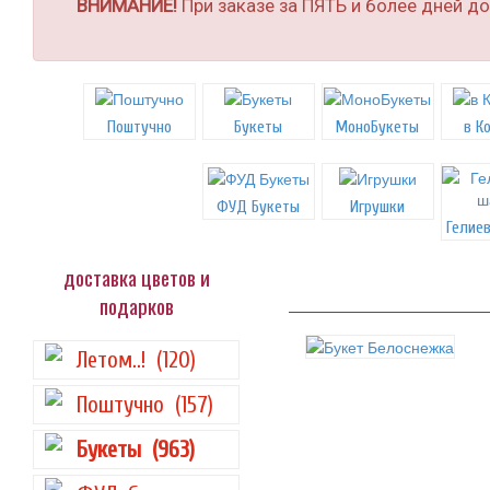
ВНИМАНИЕ!
При заказе за ПЯТЬ и более дней д
Поштучно
Букеты
МоноБукеты
в К
ФУД Букеты
Игрушки
Гелие
доставка цветов и
подарков
Летом..!
(120)
Поштучно
(157)
Букеты
(963)