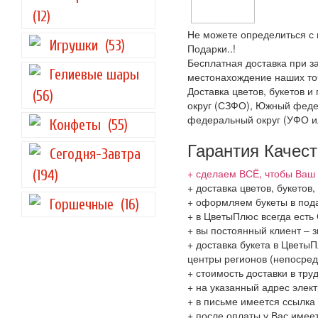
(12)
Не можете определиться с 
Игрушки
(53)
Подарки..!
Бесплатная доставка при за
Гелиевые шары
местонахождение наших точ
Доставка цветов, букетов 
(56)
округ (СЗФО), Южный феде
федеральный округ (УФО и
Конфеты
(55)
Гарантия Качес
Сегодня-Завтра
+ сделаем ВСЁ, чтобы Ваш 
(194)
+ доставка цветов, букето
+ оформляем букеты в пода
Горшечные
(16)
+ в ЦветыПлюс всегда ест
+ вы постоянный клиент – 
+ доставка букета в ЦветыП
центры регионов (непосред
+ стоимость доставки в тру
+ на указанный адрес элект
+ в письме имеется ссылка
+ после оплаты у Вас имее