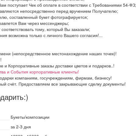
Вам поступает Чек об оплате в соответствии с Требованиями 54-ФЗ
тавляются непосредственно перед вручением Получателю;
елю, составленный букет фотографируется;
правлется Вам через мессенджеры;
 соответствовать тому, который Вы заказали;
ия возможна только с личного Вашего согласия!...
емени (непосредственное местонахождение наших точек)!
!
и Корпоративные заказы доставки цветов и подарков..!
тва и События корпоративные клиенты!
одарки компаниям, госучреждениям, фирмам, бизнесу!
ный счёт. Предоставляем все закрывающие сделку документы!
одарить:)
Букеты/композиции
за 2-3 дня