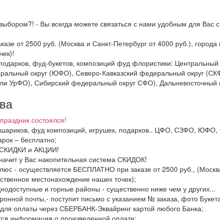
выбором?! - Вы всегда можете связаться с нами удобным для Вас с
казе от 2500 руб. (Москва и Санкт-Петербург от 4000 руб.), горо
ек)!
и подарков, фуд-букетов, композиций фуд флористики: Центральн
ральный округ (ЮФО), Северо-Кавказский федеральный округ (СК
ли УрФО), Сибирский федеральный округ СФО), Дальневосточный 
тва
праздник состоялся!
в, шариков, фуд композиций, игрушек, подарков.. ЦФО, СЗФО, ЮФ
рок – бесплатно;
ь СКИДКИ и АКЦИИ!
значит у Вас накопительная система СКИДОК!
люс - осуществляется БЕСПЛАТНО при заказе от 2500 руб., (Москва
ственное местонахождение наших точек);
днодоступные и горные районы - существенно ниже чем у других...
ронной почты,- поступит письмо с указанием № заказа, фото Букета
 для оплаты через СБЕРБАНК-Эквайринг картой любого Банка;
тся информация о произведенной оплате;