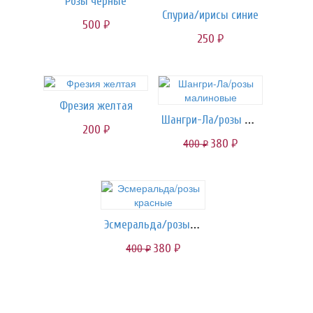
Розы чёрные
Спуриа/ирисы синие
500
руб.
250
руб.
Фрезия желтая
Шангри-Ла/розы малиновые
200
руб.
380
400
руб.
руб.
Эсмеральда/розы красные
380
400
руб.
руб.