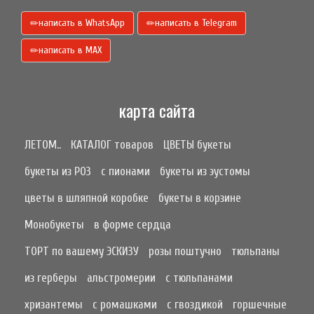
написать в WhatsApp
написать в Telegram
написать в МАХ
карта сайта
ЛЕТОМ..
КАТАЛОГ товаров
ЦВЕТЫ букеты
букеты из РОЗ
с пионами
букеты из эустомы
цветы в шляпной коробке
букеты в корзине
Монобукеты
в форме сердца
ТОРТ по вашему ЭСКИЗУ
розы поштучно
тюльпаны
из герберы
альстромерии
с тюльпанами
хризантемы
с ромашками
с гвоздикой
горшечные