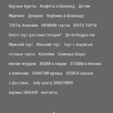
Вкусные букеты
Конфеты и Шоколад
Детям
Мужчине
Девушке
Клубника в Шоколаде
ТОРТЫ, Капкейки
НАЧИНКИ тортов
БЕНТО ТОРТЫ
Бенто торт доставка Сегодня*
Дети+Подростки
Мужской торт
Женский торт
Торт с надписью
готовые торты
Капкейки
Гелиевые Шары
мягкие игрушки
АКЦИИ и скидки
ОТЗЫВЫ и мнения
о компании
ГАРАНТИИ юрлица
ОПЛАТА заказов
о Доставке..
help-центр ЗАКАЗЧИКУ!
корзина ЗАКАЗОВ
контакты