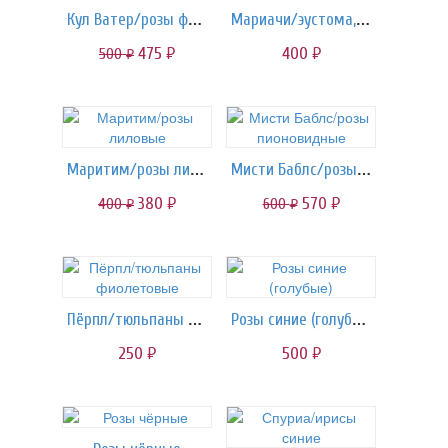
Кул Ватер/розы фиолетовые
Мариачи/эустома, лизиантус
475
400
500
руб.
руб.
руб.
Маритим/розы лиловые
Мисти Баблс/розы пионовидные
380
570
400
600
руб.
руб.
руб.
руб.
Пёрпл/тюльпаны фиолетовые
Розы синие (голубые)
250
500
руб.
руб.