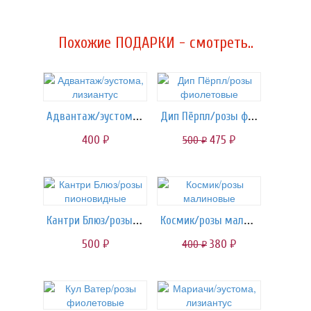
Похожие ПОДАРКИ - смотреть..
Адвантаж/эустома, лизиантус
Дип Пёрпл/розы фиолетовые
400
475
500
руб.
руб.
руб.
Кантри Блюз/розы пионовидные
Космик/розы малиновые
500
380
400
руб.
руб.
руб.