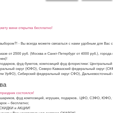
укету мини открытка бесплатно!
выбором?! - Вы всегда можете связаться с нами удобным для Вас с
казе от 2500 руб. (Москва и Санкт-Петербург от 4000 руб.), горо
ек)!
и подарков, фуд-букетов, композиций фуд флористики: Центральн
ральный округ (ЮФО), Северо-Кавказский федеральный округ (СК
ли УрФО), Сибирский федеральный округ СФО), Дальневосточный 
тва
праздник состоялся!
в, шариков, фуд композиций, игрушек, подарков.. ЦФО, СЗФО, ЮФ
рок – бесплатно;
ь СКИДКИ и АКЦИИ!
значит у Вас накопительная система СКИДОК!