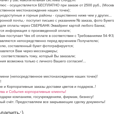
люс - осуществляется БЕСПЛАТНО при заказе от 2500 руб., (Москва
ственное местонахождение наших точек);
днодоступные и горные районы - существенно ниже чем у других...
ронной почты,- поступит письмо с указанием № заказа, фото Букета
 для оплаты через СБЕРБАНК-Эквайринг картой любого Банка;
тся информация о произведенной оплате;
Вам поступает Чек об оплате в соответствии с Требованиями 54-ФЗ
тавляются непосредственно перед вручением Получателю;
елю, составленный букет фотографируется;
правлется Вам через мессенджеры;
 соответствовать тому, который Вы заказали;
ия возможна только с личного Вашего согласия!...
емени (непосредственное местонахождение наших точек)!
!
и Корпоративные заказы доставки цветов и подарков..!
тва и События корпоративные клиенты!
одарки компаниям, госучреждениям, фирмам, бизнесу!
ный счёт. Предоставляем все закрывающие сделку документы!
одарить:)