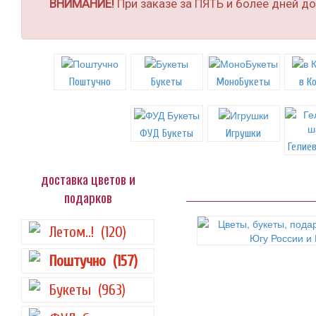
ВНИМАНИЕ!
При заказе за ПЯТЬ и более дней д
Поштучно
Букеты
МоноБукеты
в К
ФУД Букеты
Игрушки
Гелие
доставка цветов и
подарков
Летом..!
(120)
Поштучно
(157)
Букеты
(963)