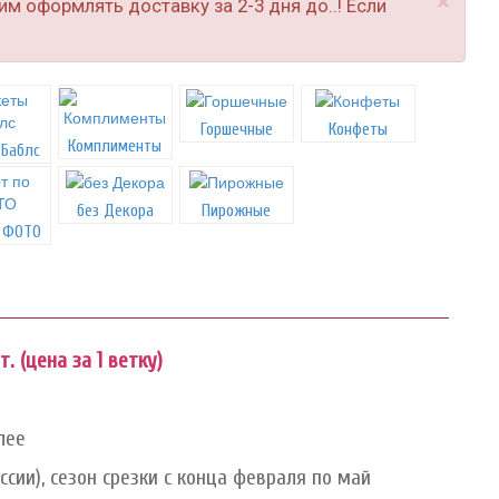
×
м оформлять доставку за 2-3 дня до..! Если
Горшечные
Конфеты
Комплименты
 Баблс
без Декора
Пирожные
о ФОТО
. (цена за 1 ветку)
лее
сии), сезон срезки с конца февраля по май