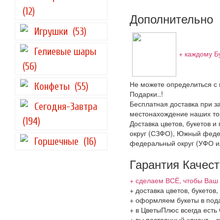
(12)
Дополнительно
Игрушки
(53)
Гелиевые шары
+ каждому Б
(56)
Не можете определиться с 
Конфеты
(55)
Подарки..!
Бесплатная доставка при за
Сегодня-Завтра
местонахождение наших точ
(194)
Доставка цветов, букетов 
округ (СЗФО), Южный феде
Горшечные
(16)
федеральный округ (УФО и
Гарантия Качес
+ сделаем ВСЁ, чтобы Ваш 
+ доставка цветов, букето
+ оформляем букеты в пода
+ в ЦветыПлюс всегда ест
+ вы постоянный клиент – 