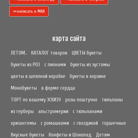
написать в МАХ
карта сайта
ЛЕТОМ..
КАТАЛОГ товаров
ЦВЕТЫ букеты
букеты из РОЗ
с пионами
букеты из эустомы
цветы в шляпной коробке
букеты в корзине
Монобукеты
в форме сердца
ТОРТ по вашему ЭСКИЗУ
розы поштучно
тюльпаны
из герберы
альстромерии
с тюльпанами
хризантемы
с ромашками
с гвоздикой
горшечные
Вкусные букеты
Конфеты и Шоколад
Детям