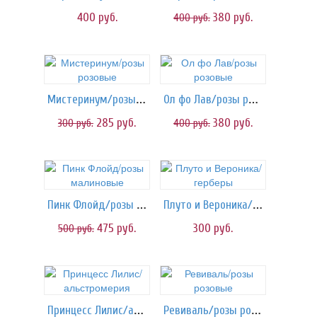
400
руб.
380
руб.
400
руб.
Мистеринум/розы розовые
Ол фо Лав/розы розовые
285
руб.
380
руб.
300
руб.
400
руб.
Пинк Флойд/розы малиновые
Плуто и Вероника/герберы
475
руб.
300
руб.
500
руб.
Принцесс Лилис/альстромерия
Ревиваль/розы розовые