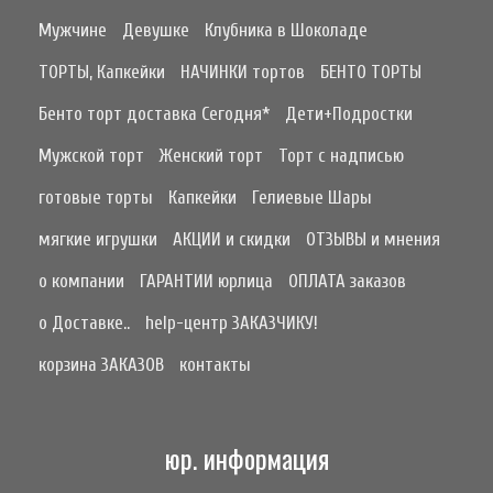
Мужчине
Девушке
Клубника в Шоколаде
ТОРТЫ, Капкейки
НАЧИНКИ тортов
БЕНТО ТОРТЫ
Бенто торт доставка Сегодня*
Дети+Подростки
Мужской торт
Женский торт
Торт с надписью
готовые торты
Капкейки
Гелиевые Шары
мягкие игрушки
АКЦИИ и скидки
ОТЗЫВЫ и мнения
о компании
ГАРАНТИИ юрлица
ОПЛАТА заказов
о Доставке..
help-центр ЗАКАЗЧИКУ!
корзина ЗАКАЗОВ
контакты
юр. информация