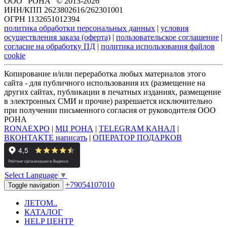
ООО "РОНА" © 2013-2026
ИНН/КПП 2623802616/262301001
ОГРН 1132651012394
политика обработки персональных данных
|
условия
осуществления заказа (оферта)
|
пользовательское соглашение
|
согласие на обработку ПД
|
политика использования файлов
cookie
Копирование и/или переработка любых материалов этого
сайта - для публичного использования их (размещение на
других сайтах, публикации в печатных изданиях, размещение
в электронных СМИ и прочие) разрешается исключительно
при получении письменного согласия от руководителя ООО
РОНА
RONAEXPO
|
МЦ РОНА
|
TELEGRAM КАНАЛ
|
ВКОНТАКТЕ написать
|
ОПЕРАТОР ПОДАРКОВ
Select Language
▼
+79054107010
Toggle navigation
ЛЕТОМ..
КАТАЛОГ
HELP ЦЕНТР