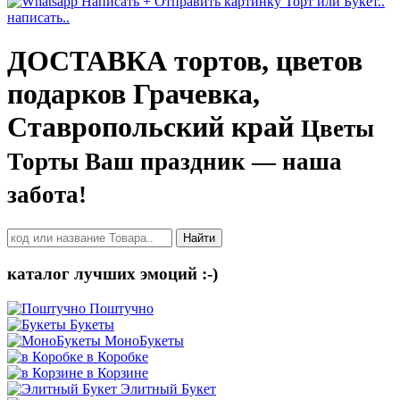
написать..
ДОСТАВКА тортов, цветов
подарков Грачевка,
Ставропольский край
Цветы
Торты Ваш праздник — наша
забота!
Найти
каталог лучших эмоций :-)
Поштучно
Букеты
МоноБукеты
в Коробке
в Корзине
Элитный Букет