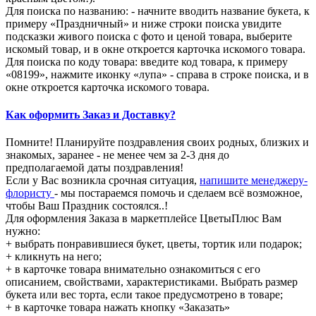
Для поиска по названию: - начните вводить название букета, к
примеру «Праздничный» и ниже строки поиска увидите
подсказки живого поиска с фото и ценой товара, выберите
искомый товар, и в окне откроется карточка искомого товара.
Для поиска по коду товара: введите код товара, к примеру
«08199», нажмите иконку «лупа» - справа в строке поиска, и в
окне откроется карточка искомого товара.
Как оформить Заказ и Доставку?
Помните! Планируйте поздравления своих родных, близких и
знакомых, заранее - не менее чем за 2-3 дня до
предполагаемой даты поздравления!
Если у Вас возникла срочная ситуация,
напишите менеджеру-
флористу
- мы постараемся помочь и сделаем всё возможное,
чтобы Ваш Праздник состоялся..!
Для оформления Заказа в маркетплейсе ЦветыПлюс Вам
нужно:
+ выбрать понравившиеся букет, цветы, тортик или подарок;
+ кликнуть на него;
+ в карточке товара внимательно ознакомиться с его
описанием, свойствами, характеристиками. Выбрать размер
букета или вес торта, если такое предусмотрено в товаре;
+ в карточке товара нажать кнопку «Заказать»