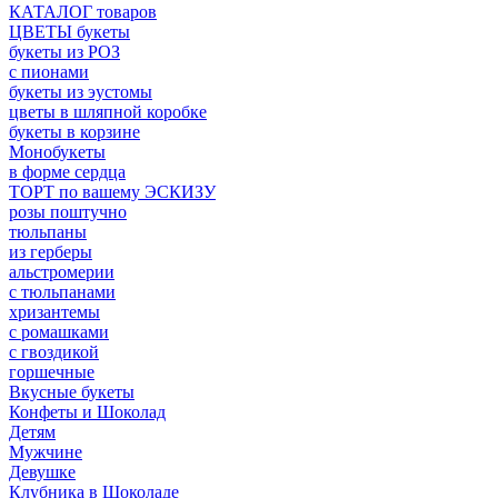
КАТАЛОГ товаров
ЦВЕТЫ букеты
букеты из РОЗ
с пионами
букеты из эустомы
цветы в шляпной коробке
букеты в корзине
Монобукеты
в форме сердца
ТОРТ по вашему ЭСКИЗУ
розы поштучно
тюльпаны
из герберы
альстромерии
с тюльпанами
хризантемы
с ромашками
с гвоздикой
горшечные
Вкусные букеты
Конфеты и Шоколад
Детям
Мужчине
Девушке
Клубника в Шоколаде