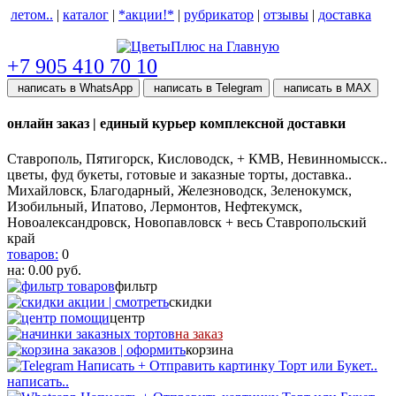
летом..
|
каталог
|
*акции!*
|
рубрикатор
|
отзывы
|
доставка
help центр
+7 905 410 70 10
написать в WhatsApp
написать в Telegram
написать в МАХ
онлайн заказ | единый курьер комплексной доставки
Ставрополь, Пятигорск, Кисловодск, + КМВ, Невинномысск..
цветы, фуд букеты, готовые и заказные торты, доставка..
Михайловск, Благодарный, Железноводск, Зеленокумск,
Изобильный, Ипатово, Лермонтов, Нефтекумск,
Новоалександровск, Новопавловск + весь Ставропольский
край
товаров:
0
на:
0.00
руб.
фильтр
скидки
центр
на заказ
корзина
написать..