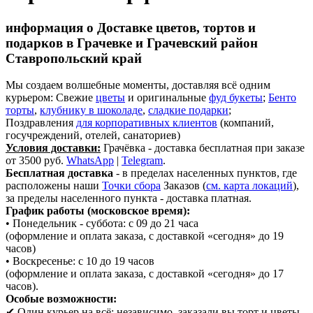
информация о Доставке цветов, тортов и
подарков в Грачевке и Грачевский район
Ставропольский край
Мы создаем волшебные моменты, доставляя всё одним
курьером: Свежие
цветы
и оригинальные
фуд букеты
;
Бенто
торты
,
клубнику в шоколаде
,
сладкие подарки
;
Поздравления
для корпоративных клиентов
(компаний,
госучреждений, отелей, санаториев)
Условия доставки:
Грачёвка - доставка бесплатная при заказе
от 3500 руб.
WhatsApp
|
Telegram
.
Бесплатная доставка
- в пределах населенных пунктов, где
расположены наши
Точки сбора
Заказов (
см. карта локаций
),
за пределы населенного пункта - доставка платная.
График работы (московское время):
• Понедельник - суббота: с 09 до 21 часа
(оформление и оплата заказа, с доставкой «сегодня» до 19
часов)
• Воскресенье: с 10 до 19 часов
(оформление и оплата заказа, с доставкой «сегодня» до 17
часов).
Особые возможности:
✔ Один курьер на всё: независимо, заказали вы торт и цветы