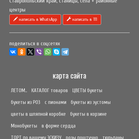
Ставропольский край, станицы, села + районные
центры
написать в WhatsApp
написать в ТП
поделиться в соцсетях
карта сайта
ЛЕТОМ..
КАТАЛОГ товаров
ЦВЕТЫ букеты
букеты из РОЗ
с пионами
букеты из эустомы
цветы в шляпной коробке
букеты в корзине
Монобукеты
в форме сердца
ТОРТ по вашему ЭСКИЗУ
розы поштучно
тюльпаны