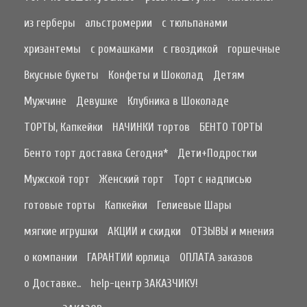
из герберы
альстромерии
с тюльпанами
хризантемы
с ромашками
с гвоздикой
горшечные
Вкусные букеты
Конфеты и Шоколад
Детям
Мужчине
Девушке
Клубника в Шоколаде
ТОРТЫ, Капкейки
НАЧИНКИ тортов
БЕНТО ТОРТЫ
Бенто торт доставка Сегодня*
Дети+Подростки
Мужской торт
Женский торт
Торт с надписью
готовые торты
Капкейки
Гелиевые Шары
мягкие игрушки
АКЦИИ и скидки
ОТЗЫВЫ и мнения
о компании
ГАРАНТИИ юрлица
ОПЛАТА заказов
о Доставке..
help-центр ЗАКАЗЧИКУ!