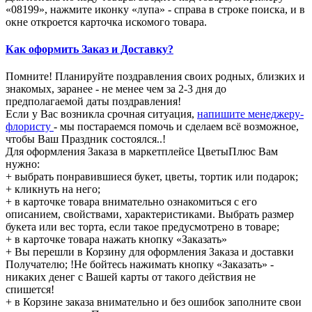
«08199», нажмите иконку «лупа» - справа в строке поиска, и в
окне откроется карточка искомого товара.
Как оформить Заказ и Доставку?
Помните! Планируйте поздравления своих родных, близких и
знакомых, заранее - не менее чем за 2-3 дня до
предполагаемой даты поздравления!
Если у Вас возникла срочная ситуация,
напишите менеджеру-
флористу
- мы постараемся помочь и сделаем всё возможное,
чтобы Ваш Праздник состоялся..!
Для оформления Заказа в маркетплейсе ЦветыПлюс Вам
нужно:
+ выбрать понравившиеся букет, цветы, тортик или подарок;
+ кликнуть на него;
+ в карточке товара внимательно ознакомиться с его
описанием, свойствами, характеристиками. Выбрать размер
букета или вес торта, если такое предусмотрено в товаре;
+ в карточке товара нажать кнопку «Заказать»
+ Вы перешли в Корзину для оформления Заказа и доставки
Получателю; !Не бойтесь нажимать кнопку «Заказать» -
никаких денег с Вашей карты от такого действия не
спишется!
+ в Корзине заказа внимательно и без ошибок заполните свои