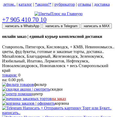
летом..
|
каталог
|
*акции!*
|
рубрикатор
|
отзывы
|
доставка
help центр
+7 905 410 70 10
написать в WhatsApp
написать в Telegram
написать в МАХ
онлайн заказ | единый курьер комплексной доставки
Ставрополь, Пятигорск, Кисловодск, + КМВ, Невинномысск..
цветы, фуд букеты, готовые и заказные торты, доставка..
Михайловск, Благодарный, Железноводск, Зеленокумск,
Изобильный, Ипатово, Лермонтов, Нефтекумск,
Новоалександровск, Новопавловск + весь Ставропольский
край
товаров:
0
на:
0.00
руб.
фильтр
скидки
центр
на заказ
корзина
написать..