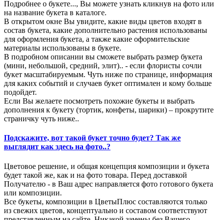
Подробнее о букете..., Вы можете узнать кликнув на фото или
на название букета в каталоге.
В открытом окне Вы увидите, какие виды цветов входят в
состав букета, какие дополнительно растения использованы
для оформления букета, а также какие оформительские
материалы использованы в букете.
В подробном описании вы сможете выбрать размер букета
(мини, небольшой, средний, элит).. - если флористы сочли
букет масштабируемым. Чуть ниже по странице, информация
для каких событий и случаев букет оптимален и кому больше
подойдет.
Если Вы желаете посмотреть похожие букеты и выбрать
дополнения к букету (тортик, конфеты, шарики) – прокрутите
страничку чуть ниже..
Подскажите, вот такой букет точно будет? Так же
выглядит как здесь на фото..?
Цветовое решение, и общая концепция композиции и букета
будет такой же, как и на фото товара. Перед доставкой
Получателю - в Ваш адрес направляется фото готового букета
или композиции.
Все букеты, композиции в ЦветыПлюс составляются только
из свежих цветов, концептуально и составом соответствуют
представленным на сайте. Никакой замены без Вашего