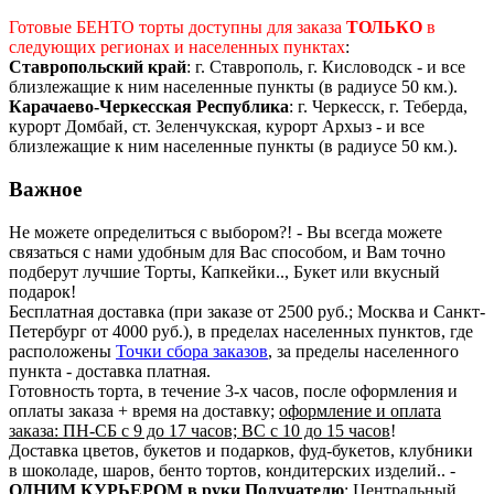
Готовые БЕНТО торты доступны для заказа
ТОЛЬКО
в
следующих регионах и населенных пунктах
:
Ставропольский край
: г. Ставрополь, г. Кисловодск - и все
близлежащие к ним населенные пункты (в радиусе 50 км.).
Карачаево-Черкесская Республика
: г. Черкесск, г. Теберда,
курорт Домбай, ст. Зеленчукская, курорт Архыз - и все
близлежащие к ним населенные пункты (в радиусе 50 км.).
Важное
Не можете определиться с выбором?! - Вы всегда можете
связаться с нами удобным для Вас способом, и Вам точно
подберут лучшие Торты, Капкейки.., Букет или вкусный
подарок!
Бесплатная доставка (при заказе от 2500 руб.; Москва и Санкт-
Петербург от 4000 руб.), в пределах населенных пунктов, где
расположены
Точки сбора заказов
, за пределы населенного
пункта - доставка платная.
Готовность торта, в течение 3-х часов, после оформления и
оплаты заказа + время на доставку;
оформление и оплата
заказа: ПН-СБ с 9 до 17 часов; ВС с 10 до 15 часов
!
Доставка цветов, букетов и подарков, фуд-букетов, клубники
в шоколаде, шаров, бенто тортов, кондитерских изделий.. -
ОДНИМ КУРЬЕРОМ в руки Получателю
: Центральный