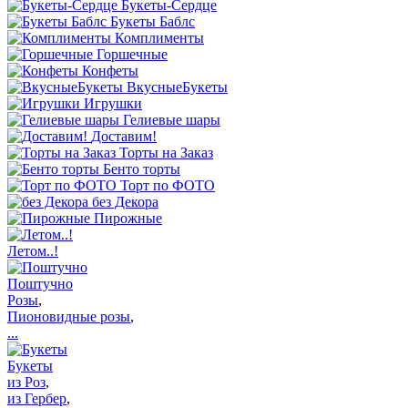
Букеты-Сердце
Букеты Баблс
Комплименты
Горшечные
Конфеты
ВкусныеБукеты
Игрушки
Гелиевые шары
Доставим!
Торты на Заказ
Бенто торты
Торт по ФОТО
без Декора
Пирожные
Летом..!
Поштучно
Розы
,
Пионовидные розы
,
...
Букеты
из Роз
,
из Гербер
,