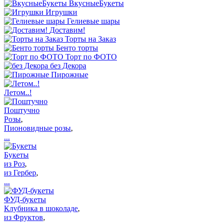
ВкусныеБукеты
Игрушки
Гелиевые шары
Доставим!
Торты на Заказ
Бенто торты
Торт по ФОТО
без Декора
Пирожные
Летом..!
Поштучно
Розы
,
Пионовидные розы
,
...
Букеты
из Роз
,
из Гербер
,
...
ФУД-букеты
Клубника в шоколаде
,
из Фруктов
,