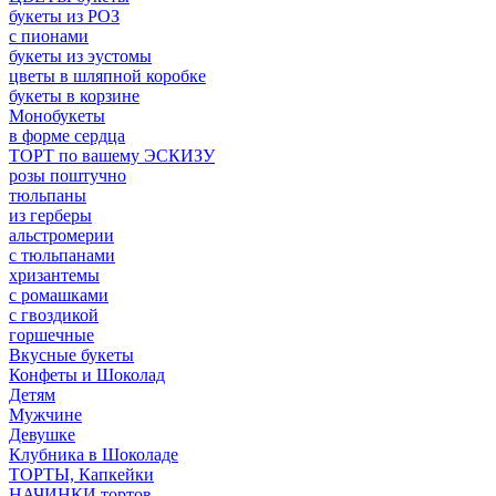
букеты из РОЗ
с пионами
букеты из эустомы
цветы в шляпной коробке
букеты в корзине
Монобукеты
в форме сердца
ТОРТ по вашему ЭСКИЗУ
розы поштучно
тюльпаны
из герберы
альстромерии
с тюльпанами
хризантемы
с ромашками
с гвоздикой
горшечные
Вкусные букеты
Конфеты и Шоколад
Детям
Мужчине
Девушке
Клубника в Шоколаде
ТОРТЫ, Капкейки
НАЧИНКИ тортов