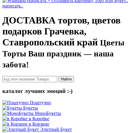
написать..
ДОСТАВКА тортов, цветов
подарков Грачевка,
Ставропольский край
Цветы
Торты Ваш праздник — наша
забота!
Найти
каталог лучших эмоций :-)
Поштучно
Букеты
МоноБукеты
в Коробке
в Корзине
Элитный Букет