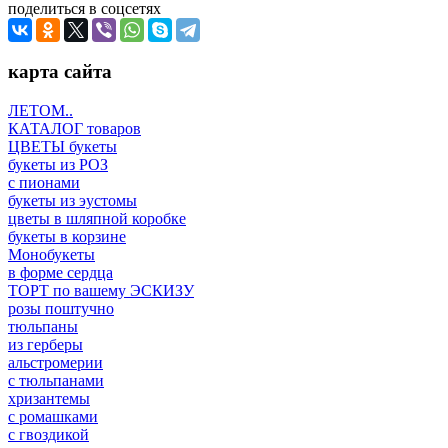
поделиться в соцсетях
карта сайта
ЛЕТОМ..
КАТАЛОГ товаров
ЦВЕТЫ букеты
букеты из РОЗ
с пионами
букеты из эустомы
цветы в шляпной коробке
букеты в корзине
Монобукеты
в форме сердца
ТОРТ по вашему ЭСКИЗУ
розы поштучно
тюльпаны
из герберы
альстромерии
с тюльпанами
хризантемы
с ромашками
с гвоздикой