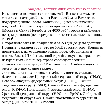
+ каждому Тортику мини открытка бесплатно!
Не можете определиться с тортиком?! - Вы всегда можете
связаться с нами удобным для Вас способом, и Вам точно
подберут лучшие Торты, Капкейки.., Букет или вкусный
подарок! + бесплатная доставка при заказе от 2500 руб.,
(Москва и Санкт-Петербург от 4000 руб.) города и районные
центры регионов (непосредственное местонахождение наших
точек)!
Оформляйте заказ не позднее чем за 2-3 дня до даты доставки!
Помните! Заказной торт - это не УЖЕ готовый торт! Кондитер
приступает к изготовлению только после оформления и
оплаты Заказа! Чтобы заказной торт был вкусным, красивым,
натуральным - Кондитер строго соблюдает сложный
технологический процесс! Изготовление.. Стабилизация.. и
много чего ещё крайне важного!
Доставка заказных тортов, капкейков.., цветов, сладких
букетов и подарков: Центральный федеральный округ (ЦФО),
Северо-Западный федеральный округ (СЗФО), Южный
федеральный округ (ЮФО), Северо-Кавказский федеральный
округ (СКФО), Приволжский федеральный округ (ПФО),
Уральский федеральный округ (УФО или УрФО), Сибирский
федеральный округ СФО), Дальневосточный федеральный
округ (ДФО или ДВФО) России...