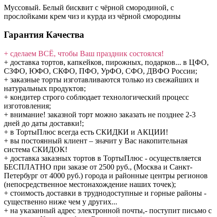
Муссовый. Белый бисквит с чёрной смородиной, с
прослойками крем чиз и курда из чёрной смородины
Гарантия Качества
+ сделаем ВСЁ, чтобы Ваш праздник состоялся!
+ доставка тортов, капкейков, пирожных, подарков... в ЦФО,
СЗФО, ЮФО, СКФО, ПФО, УрФО, СФО, ДВФО России;
+ заказные торты изготавливаются только из свежайших и
натуральных продуктов;
+ кондитер строго соблюдает технологический процесс
изготовления;
+ внимание! заказной торт можно заказать не позднее 2-3
дней до даты доставки!;
+ в ТортыПлюс всегда есть СКИДКИ и АКЦИИ!
+ вы постоянный клиент – значит у Вас накопительная
система СКИДОК!
+ доставка заказных тортов в ТортыПлюс - осуществляется
БЕСПЛАТНО при заказе от 2500 руб., (Москва и Санкт-
Петербург от 4000 руб.) города и районные центры регионов
(непосредственное местонахождение наших точек);
+ стоимость доставки в труднодоступные и горные районы -
существенно ниже чем у других...
+ на указанный адрес электронной почты,- поступит письмо с