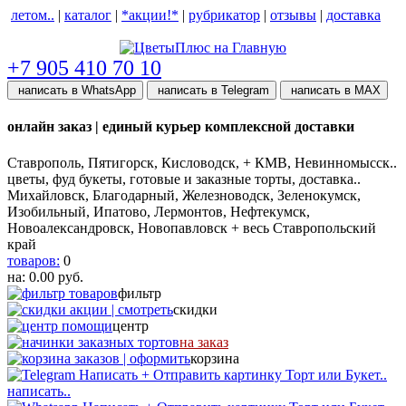
летом..
|
каталог
|
*акции!*
|
рубрикатор
|
отзывы
|
доставка
help центр
+7 905 410 70 10
написать в WhatsApp
написать в Telegram
написать в МАХ
онлайн заказ | единый курьер комплексной доставки
Ставрополь, Пятигорск, Кисловодск, + КМВ, Невинномысск..
цветы, фуд букеты, готовые и заказные торты, доставка..
Михайловск, Благодарный, Железноводск, Зеленокумск,
Изобильный, Ипатово, Лермонтов, Нефтекумск,
Новоалександровск, Новопавловск + весь Ставропольский
край
товаров:
0
на:
0.00
руб.
фильтр
скидки
центр
на заказ
корзина
написать..