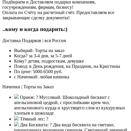
Подбираем и Доставляем подарки компаниям,
госучреждениям, фирмам, бизнесу!
Оплата по Счёту на расчетный счёт. Предоставляем все
закрывающие сделку документы!
..кому и когда подарить:)
Доставка Подарков | вся Россия
Выбирай:
Торты на заказ
Когда?
за 3-4 дня, за 5-7 дней
Кому?
детям, подросткам, девушке
Повод:
в День рождения, на Праздник, на Кристины
По цене:
5000-6500 руб.
с Начинкой:
любая начинка
Начинки | Торты на Заказ
Оранж:
?
Муссовый. Шоколадный бисквит с
апельсиновой цедрой, с прослойками крем чиз,
апельсинового курда и хрустящего слоя из кукурузных
хлопьев в шоколаде
Тёмный лес:
?
Два Бисквита:
?
Два вида бисквита на сметане,
пропитанных молочным сиропом. Сметанный заварной