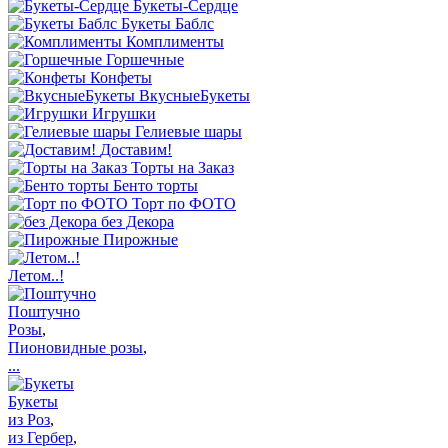
Букеты-Сердце
Букеты Баблс
Комплименты
Горшечные
Конфеты
ВкусныеБукеты
Игрушки
Гелиевые шары
Доставим!
Торты на Заказ
Бенто торты
Торт по ФОТО
без Декора
Пирожные
Летом..!
Поштучно
Розы
,
Пионовидные розы
,
...
Букеты
из Роз
,
из Гербер
,