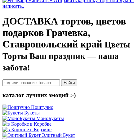
написать..
ДОСТАВКА тортов, цветов
подарков Грачевка,
Ставропольский край
Цветы
Торты Ваш праздник — наша
забота!
Найти
каталог лучших эмоций :-)
Поштучно
Букеты
МоноБукеты
в Коробке
в Корзине
Элитный Букет