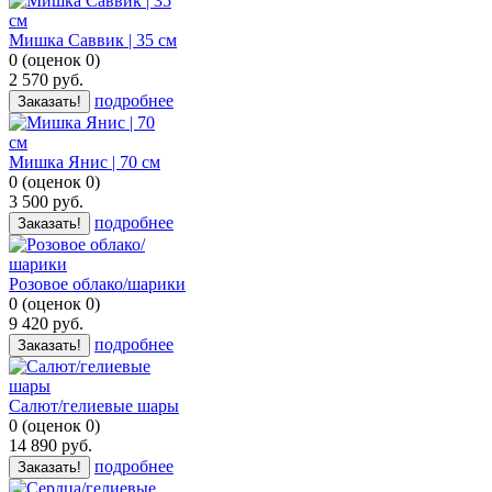
Мишка Саввик | 35 см
0
(
оценок
0
)
2 570
руб.
подробнее
Заказать!
Мишка Янис | 70 см
0
(
оценок
0
)
3 500
руб.
подробнее
Заказать!
Розовое облако/шарики
0
(
оценок
0
)
9 420
руб.
подробнее
Заказать!
Салют/гелиевые шары
0
(
оценок
0
)
14 890
руб.
подробнее
Заказать!