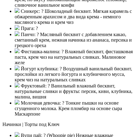
сливочное ванильное конфи
Сникерс:
?
Шоколадный бисквит. Мягкая карамель с
обжаренным арахисом и два вида крема - немного
масляного крема и крем чиз
Прага:
?
Панчо:
?
Масляный бисквит с добавлением какао,
сметанный крем, нежная начинка из ананаса, персика и
грецкого ореха
Фисташка-малина:
?
Влажный бисквит, фисташковая
паста, крем чиз на натуральных сливках. Малиновое
желе
Йогурт клубника:
?
Воздушный ванильный бисквит,
прослойки из легкого йогурта и клубничного мусса,
крем чиз на натуральных сливках
Фруктовый:
?
Ванильный влажный бисквит,
натуральные сливки и фрукты: персик, киви, клубника,
малина, вишня
Молочная девочка:
?
Тонкие пышки на основе
сгущенного молока. Крем пломбир на основе сыра
Маскарпоне
Начинки | Торты под Ключ
Вупи пай:
?
(Whoopie pie) Нежные влажные