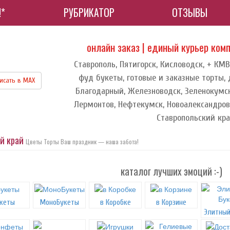
!*
РУБРИКАТОР
ОТЗЫВЫ
онлайн заказ | единый курьер ком
Ставрополь, Пятигорск, Кисловодск, + КМВ
фуд букеты, готовые и заказные торты, 
исать в МАХ
Благодарный, Железноводск, Зеленокумск
Лермонтов, Нефтекумск, Новоалександровс
Ставропольский кр
ий край
Цветы Торты Ваш праздник — наша забота!
каталог лучших эмоций :-)
кеты
МоноБукеты
в Коробке
в Корзине
Элитный