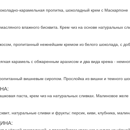
околадно-карамельная пропитка, шоколадный крем с Маскарпоне
масляного влажного бисквита. Крем чиз на основе натуральных сл
окосом, пропитанный нежнейшим кремом из белого шоколада, с доб
ягкая карамель с обжаренным арахисом и два вида крема - немног
ропитанный вишневым сиропом. Прослойка из вишни и темного шо
НА:
ашковая паста, крем чиз на натуральных сливках. Малиновое желе
вит, натуральные сливки и фрукты: персик, киви, клубника, малин
ИНА:
ит с чёрной смородиной, с прослойками крем чиз и курда из чёрн