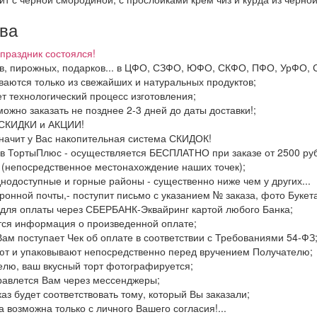
тва
праздник состоялся!
ков, пирожных, подарков... в ЦФО, СЗФО, ЮФО, СКФО, ПФО, УрФО,
иваются только из свежайших и натуральных продуктов;
ет технологический процесс изготовления;
можно заказать не позднее 2-3 дней до даты доставки!;
ь СКИДКИ и АКЦИИ!
значит у Вас накопительная система СКИДОК!
 в ТортыПлюс - осуществляется БЕСПЛАТНО при заказе от 2500 руб.
 (непосредственное местонахождение наших точек);
днодоступные и горные районы - существенно ниже чем у других...
ронной почты,- поступит письмо с указанием № заказа, фото Букета
 для оплаты через СБЕРБАНК-Эквайринг картой любого Банка;
тся информация о произведенной оплате;
Вам поступает Чек об оплате в соответствии с Требованиями 54-ФЗ
ют и упаковывают непосредственно перед вручением Получателю;
елю, ваш вкусный торт фотографируется;
правлется Вам через мессенджеры;
каз будет соответствовать тому, который Вы заказали;
 возможна только с личного Вашего согласия!...