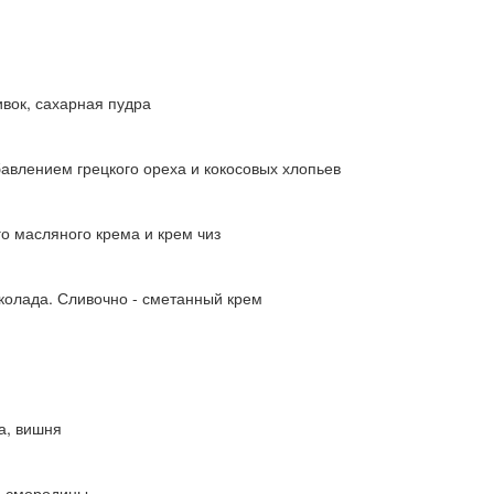
ивок, сахарная пудра
авлением грецкого ореха и кокосовых хлопьев
о масляного крема и крем чиз
колада. Сливочно - сметанный крем
а, вишня
ой смородины