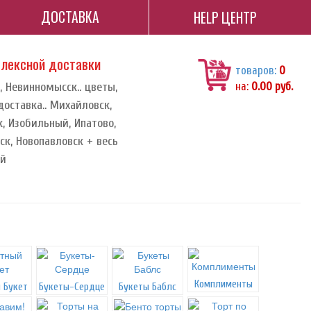
ДОСТАВКА
HELP ЦЕНТР
плексной доставки
товаров:
0
, Невинномысск.. цветы,
на:
0.00
руб.
доставка.. Михайловск,
, Изобильный, Ипатово,
к, Новопавловск + весь
ай
Комплименты
 Букет
Букеты-Сердце
Букеты Баблс