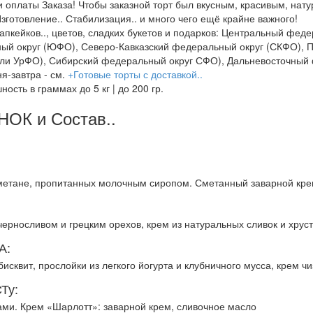
 оплаты Заказа! Чтобы заказной торт был вкусным, красивым, нат
зготовление.. Стабилизация.. и много чего ещё крайне важного!
 капкейков.., цветов, сладких букетов и подарков: Центральный ф
й округ (ЮФО), Северо-Кавказский федеральный округ (СКФО), П
ли УрФО), Сибирский федеральный округ СФО), Дальневосточный 
я-завтра - см.
+Готовые торты с доставкой..
шность в граммах до 5 кг | до 200 гр.
ОК и Состав..
сметане, пропитанных молочным сиропом. Сметанный заварной кре
черносливом и грецким орехов, крем из натуральных сливок и хру
А:
сквит, прослойки из легкого йогурта и клубничного мусса, крем чи
Ту:
ами. Крем «Шарлотт»: заварной крем, сливочное масло