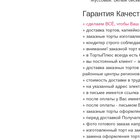
Гарантия Качес
+ сделаем ВСЁ, чтобы Ваш 
+ доставка тортов, капкей
+ заказные торты изготавл
+ кондитер строго соблюда
+ внимание! заказной торт 
+ в ТортыПлюс всегда ест
+ вы постоянный клиент – 
+ доставка заказных тортов
районные центры регионов
+ стоимость доставки в тру
+ на указанный адрес элект
+ в письме имеется ссылка
+ после оплаты у Вас имее
+ после оплаты - письмом 
+ заказные торты оформля
+ перед доставкой Получат
+ фото готового заказа на
+ изготовленный торт на за
+ замена оформления торта