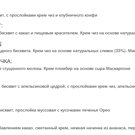
т, с прослойками крем чиз и клубничного конфи
:
исквит с какао и пищевым красителем. Крем чиз на основе натура
:
дного бисквита. Крем чиз на основе натуральных сливок (33%). Ма
ЧКА:
е сгущенного молока. Крем пломбир на основе сыра Маскарпоне
исквит с апельсиновой цедрой, с прослойками крем чиз, апельсино
сквит, прослойка муссовая с кусочками печенья Орео
авлением какао, сметанный крем, нежная начинка из ананаса, пер