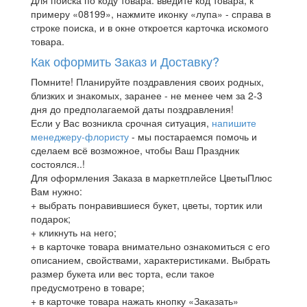
Для поиска по коду товара: введите код товара, к
примеру «08199», нажмите иконку «лупа» - справа в
строке поиска, и в окне откроется карточка искомого
товара.
Как оформить Заказ и Доставку?
Помните! Планируйте поздравления своих родных,
близких и знакомых, заранее - не менее чем за 2-3
дня до предполагаемой даты поздравления!
Если у Вас возникла срочная ситуация,
напишите
менеджеру-флористу
- мы постараемся помочь и
сделаем всё возможное, чтобы Ваш Праздник
состоялся..!
Для оформления Заказа в маркетплейсе ЦветыПлюс
Вам нужно:
+ выбрать понравившиеся букет, цветы, тортик или
подарок;
+ кликнуть на него;
+ в карточке товара внимательно ознакомиться с его
описанием, свойствами, характеристиками. Выбрать
размер букета или вес торта, если такое
предусмотрено в товаре;
+ в карточке товара нажать кнопку «Заказать»