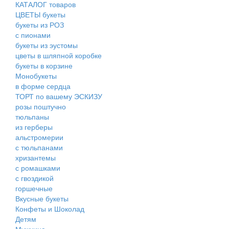
КАТАЛОГ товаров
ЦВЕТЫ букеты
букеты из РОЗ
с пионами
букеты из эустомы
цветы в шляпной коробке
букеты в корзине
Монобукеты
в форме сердца
ТОРТ по вашему ЭСКИЗУ
розы поштучно
тюльпаны
из герберы
альстромерии
с тюльпанами
хризантемы
с ромашками
с гвоздикой
горшечные
Вкусные букеты
Конфеты и Шоколад
Детям
Мужчине