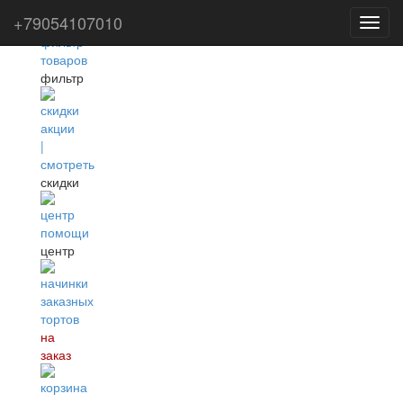
+79054107010
Toggl
navig
фильтр
скидки
центр
на
заказ