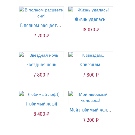
Жизнь удалась!
В полном расцвете сил!
18 070
руб.
7 200
руб.
Звездная ночь
К звёздам..
7 800
7 800
руб.
руб.
Любимый леф))
Мой любимый человек..!
8 400
руб.
7 200
руб.