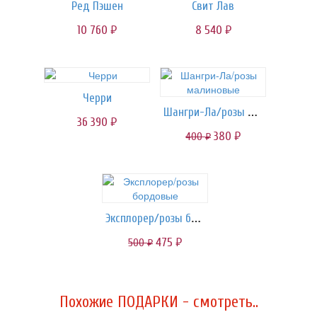
Ред Пэшен
Свит Лав
10 760
8 540
руб.
руб.
Черри
Шангри-Ла/розы малиновые
36 390
руб.
380
400
руб.
руб.
Эксплорер/розы бордовые
475
500
руб.
руб.
Похожие ПОДАРКИ - смотреть..