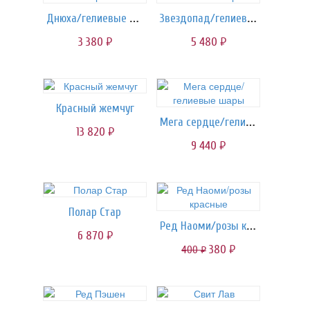
Днюха/гелиевые шары
Звездопад/гелиевые шары
3 380
5 480
руб.
руб.
Красный жемчуг
Мега сердце/гелиевые шары
13 820
руб.
9 440
руб.
Полар Стар
Ред Наоми/розы красные
6 870
руб.
380
400
руб.
руб.