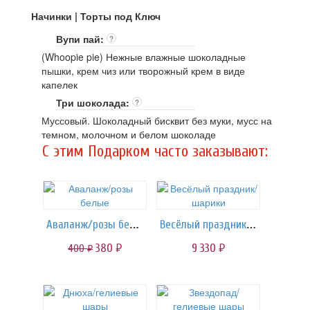
Начинки | Торты под Ключ
Вупи пай:
?
(Whoopie pie) Нежные влажные шоколадные
пышки, крем чиз или творожный крем в виде
капелек
Три шоколада:
?
Муссовый. Шоколадный бисквит без муки, мусс на
темном, молочном и белом шоколаде
C этим Подарком часто заказывают:
Аваланж/розы белые
Весёлый праздник/шарики
380
9 330
400
руб.
руб.
руб.