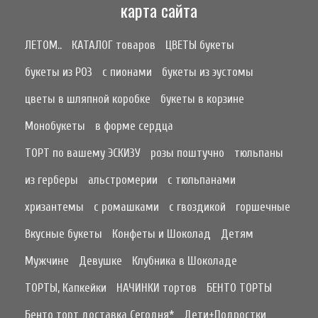
карта сайта
ЛЕТОМ..
КАТАЛОГ товаров
ЦВЕТЫ букеты
букеты из РОЗ
с пионами
букеты из эустомы
цветы в шляпной коробке
букеты в корзине
Монобукеты
в форме сердца
ТОРТ по вашему ЭСКИЗУ
розы поштучно
тюльпаны
из герберы
альстромерии
с тюльпанами
хризантемы
с ромашками
с гвоздикой
горшечные
Вкусные букеты
Конфеты и Шоколад
Детям
Мужчине
Девушке
Клубника в Шоколаде
ТОРТЫ, Капкейки
НАЧИНКИ тортов
БЕНТО ТОРТЫ
Бенто торт доставка Сегодня*
Дети+Подростки