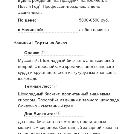
в День рождения, на Праздник, на Юбилей, в
Новый Год*, Профессия-праздник, в день
Защитника..
По цене:
5000-6500 руб.
с Начинкой:
любая начинка
Начинки | Торты на Заказ
Оранж:
?
Муссовый. Шоколадный бисквит с апельсиновой
цедрой, с прослойками крем чиз, апельсинового
курда и хрустящего слоя из кукурузных хлопьев в
шоколаде
Тёмный лес:
?
Шоколадный бисквит, пропитанный вишневым
сиропом. Прослойка из вишни и темного шоколада.
Сливочно - сметанный крем
Два Бисквита:
?
Два вида бисквита на сметане, пропитанных
молочным сиропом. Сметанный заварной крем на
сгущенном молоке и натуральные сливки