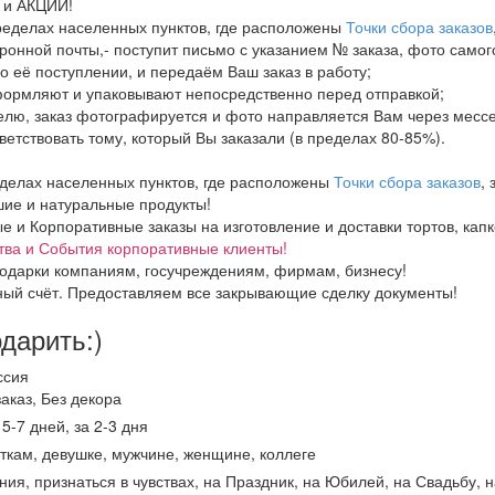
И и АКЦИИ!
пределах населенных пунктов, где расположены
Точки сбора заказов
ронной почты,- поступит письмо с указанием № заказа, фото самого
о её поступлении, и передаём Ваш заказ в работу;
формляют и упаковывают непосредственно перед отправкой;
елю, заказ фотографируется и фото направляется Вам через месс
тветствовать тому, который Вы заказали (в пределах 80-85%).
еделах населенных пунктов, где расположены
Точки сбора заказов
,
ие и натуральные продукты!
и Корпоративные заказы на изготовление и доставки тортов, капке
тва и События корпоративные клиенты!
одарки компаниям, госучреждениям, фирмам, бизнесу!
ный счёт. Предоставляем все закрывающие сделку документы!
одарить:)
ссия
аказ, Без декора
 5-7 дней, за 2-3 дня
ткам, девушке, мужчине, женщине, коллеге
ния, признаться в чувствах, на Праздник, на Юбилей, на Свадьбу, 