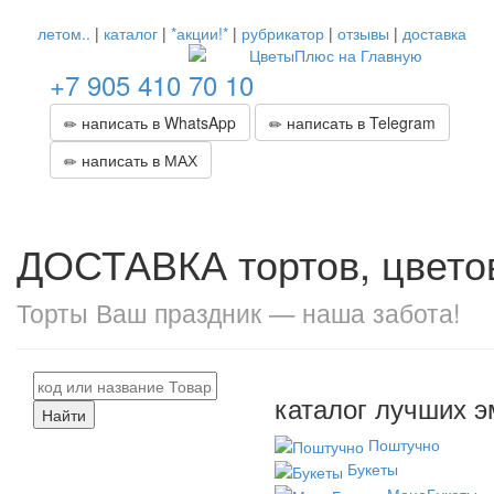
летом..
|
каталог
|
*акции!*
|
рубрикатор
|
отзывы
|
доставка
+7 905 410 70 10
написать в WhatsApp
написать в Telegram
написать в МАХ
ДОСТАВКА тортов, цветов
Торты Ваш праздник — наша забота!
каталог лучших э
Найти
Поштучно
Букеты
МоноБукеты