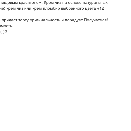
и пищевым красителем. Крем чиз на основе натуральных
ие: крем чиз или крем пломбир выбранного цвета +12
о придаст торту оригинальность и порадует Получателя!
имость.
(-)2