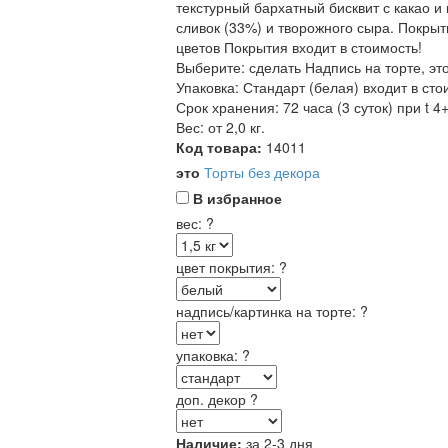
текстурный бархатный бисквит с какао 
сливок (33%) и творожного сыра. Покрыт
цветов Покрытия входит в стоимость!
Выберите: сделать Надпись на торте, эт
Упаковка: Стандарт (белая) входит в сто
Срок хранения: 72 часа (3 суток) при t 4+
Вес: от 2,0 кг.
Код товара:
14011
это
Торты без декора
В избранное
вес:
?
цвет покрытия:
?
надпись/картинка на торте:
?
упаковка:
?
доп. декор
?
Наличие:
за 2-3 дня