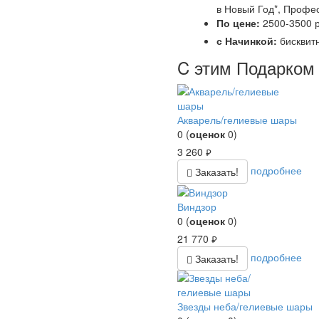
в Новый Год*, Профес
По цене:
2500-3500 р
с Начинкой:
бисквит
C этим Подарком 
Акварель/гелиевые шары
0
(
оценок
0
)
3 260
руб.
подробнее
Заказать!
Виндзор
0
(
оценок
0
)
21 770
руб.
подробнее
Заказать!
Звезды неба/гелиевые шары