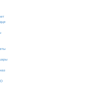
кет
дце
ы
еты
шары
каз
ТО