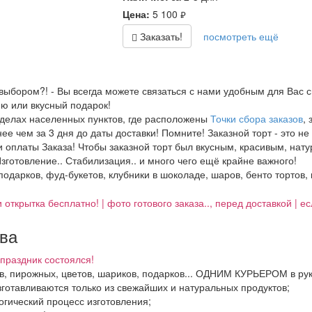
Цена:
5 100
руб.
Заказать!
посмотреть ещё
выбором?! - Вы всегда можете связаться с нами удобным для Вас с
ю или вкусный подарок!
еделах населенных пунктов, где расположены
Точки сбора заказов
,
е чем за 3 дня до даты доставки! Помните! Заказной торт - это не
 оплаты Заказа! Чтобы заказной торт был вкусным, красивым, нат
зготовление.. Стабилизация.. и много чего ещё крайне важного!
 подарков, фуд-букетов, клубники в шоколаде, шаров, бенто тортов,
 открытка бесплатно! | фото готового заказа.., перед доставкой | 
тва
праздник состоялся!
ков, пирожных, цветов, шариков, подарков... ОДНИМ КУРЬЕРОМ в ру
зготавливаются только из свежайших и натуральных продуктов;
огический процесс изготовления;