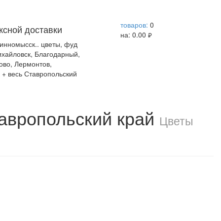
help центр
товаров:
0
ксной доставки
на:
0.00
руб.
винномысск.. цветы, фуд
Михайловск, Благодарный,
ово, Лермонтов,
 + весь Ставропольский
тавропольский край
Цветы