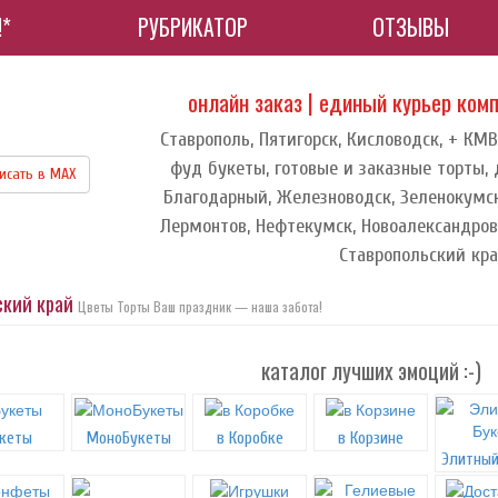
!*
РУБРИКАТОР
ОТЗЫВЫ
онлайн заказ | единый курьер ком
Ставрополь, Пятигорск, Кисловодск, + КМВ
фуд букеты, готовые и заказные торты, 
исать в МАХ
Благодарный, Железноводск, Зеленокумск
Лермонтов, Нефтекумск, Новоалександровс
Ставропольский кр
ский край
Цветы Торты Ваш праздник — наша забота!
каталог лучших эмоций :-)
кеты
МоноБукеты
в Коробке
в Корзине
Элитный