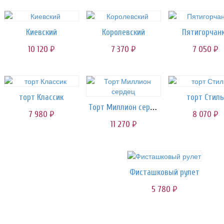
Киевский
Королевский
Пятигорчан
10 120
7 370
7 050
руб.
руб.
руб.
торт Классик
торт Стиль
Торт Миллион сердец
7 980
8 070
руб.
руб.
11 270
руб.
Фисташковый рулет
5 780
руб.