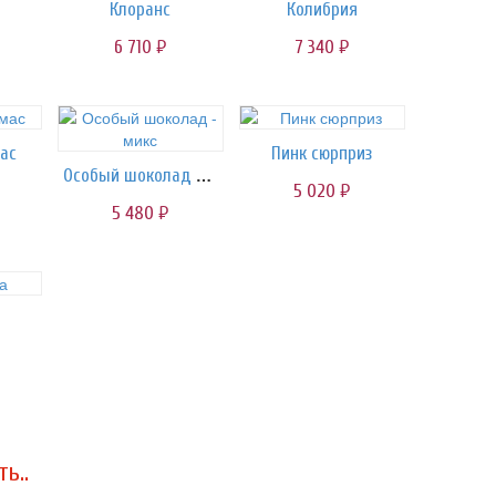
Клоранс
Колибрия
6 710
7 340
руб.
руб.
ас
Пинк сюрприз
Особый шоколад - микс
5 020
руб.
5 480
руб.
ь..