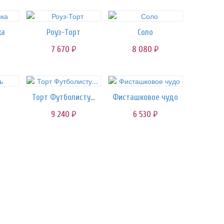
ка
Роуз-Торт
Соло
7 670
8 080
руб.
руб.
Торт Футболисту...
Фисташковое чудо
9 240
6 530
руб.
руб.