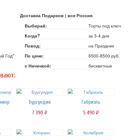
Доставка Подарков | вся Россия
Выбирай:
Торты под ключ
Когда?
за 3-4 дня
Повод:
на Праздник
ый Год*
По цене:
6500-8500 руб.
с Начинкой:
бисквитные
вают:
ниор
Бургундия
Габриэль
7 390
5 490
руб.
руб.