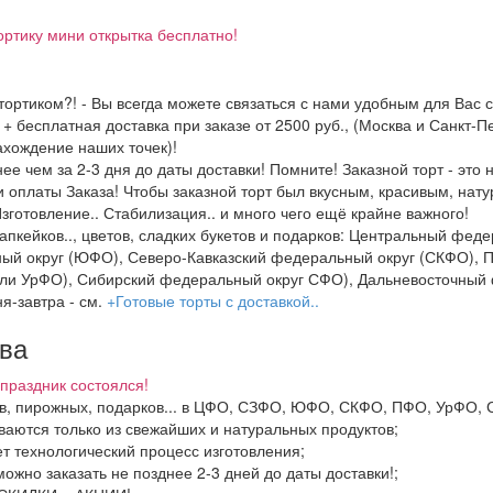
ортику мини открытка бесплатно!
ортиком?! - Вы всегда можете связаться с нами удобным для Вас с
 + бесплатная доставка при заказе от 2500 руб., (Москва и Санкт-
хождение наших точек)!
е чем за 2-3 дня до даты доставки! Помните! Заказной торт - это 
 оплаты Заказа! Чтобы заказной торт был вкусным, красивым, нат
зготовление.. Стабилизация.. и много чего ещё крайне важного!
 капкейков.., цветов, сладких букетов и подарков: Центральный ф
й округ (ЮФО), Северо-Кавказский федеральный округ (СКФО), П
ли УрФО), Сибирский федеральный округ СФО), Дальневосточный 
я-завтра - см.
+Готовые торты с доставкой..
тва
праздник состоялся!
ков, пирожных, подарков... в ЦФО, СЗФО, ЮФО, СКФО, ПФО, УрФО,
иваются только из свежайших и натуральных продуктов;
ет технологический процесс изготовления;
можно заказать не позднее 2-3 дней до даты доставки!;