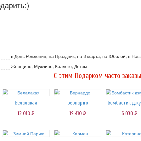
одарить:)
в День Рождения, на Праздник, на 8 марта, на Юбилей, в Нов
Женщине, Мужчине, Коллеге, Детям
C этим Подарком часто заказы
Белалакая
Бернардо
Бомбастик джу
12 010
19 410
6 030
руб.
руб.
руб.