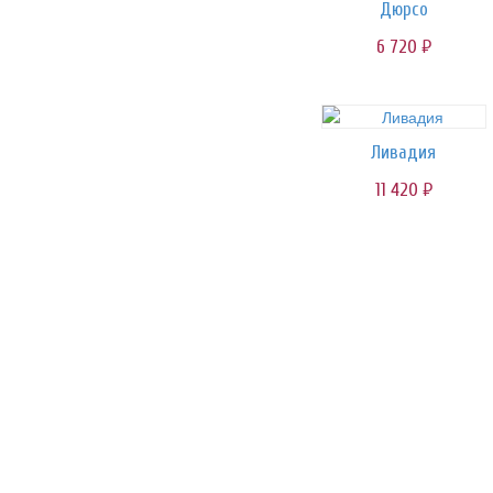
Дюрсо
6 720
руб.
Ливадия
11 420
руб.