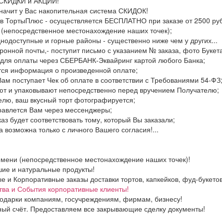
ь СКИДКИ и АКЦИИ!
значит у Вас накопительная система СКИДОК!
 в ТортыПлюс - осуществляется БЕСПЛАТНО при заказе от 2500 руб.
 (непосредственное местонахождение наших точек);
днодоступные и горные районы - существенно ниже чем у других...
ронной почты,- поступит письмо с указанием № заказа, фото Букета
 для оплаты через СБЕРБАНК-Эквайринг картой любого Банка;
тся информация о произведенной оплате;
Вам поступает Чек об оплате в соответствии с Требованиями 54-ФЗ
ют и упаковывают непосредственно перед вручением Получателю;
елю, ваш вкусный торт фотографируется;
правлется Вам через мессенджеры;
каз будет соответствовать тому, который Вы заказали;
 возможна только с личного Вашего согласия!...
емени (непосредственное местонахождение наших точек)!
ие и натуральные продукты!
и Корпоративные заказы доставки тортов, капкейков, фуд-букетов.
тва и События корпоративные клиенты!
одарки компаниям, госучреждениям, фирмам, бизнесу!
ный счёт. Предоставляем все закрывающие сделку документы!