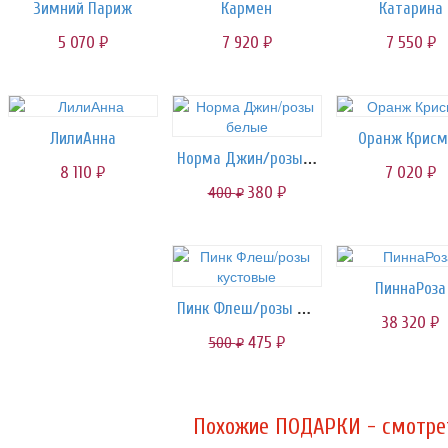
Зимний Париж
Кармен
Катарина
5 070
7 920
7 550
руб.
руб.
руб.
ЛилиАнна
Оранж Крисм
Норма Джин/розы белые
8 110
7 020
руб.
руб.
380
400
руб.
руб.
ПиннаРоза
Пинк Флеш/розы кустовые
38 320
руб.
475
500
руб.
руб.
Похожие ПОДАРКИ - смотрет