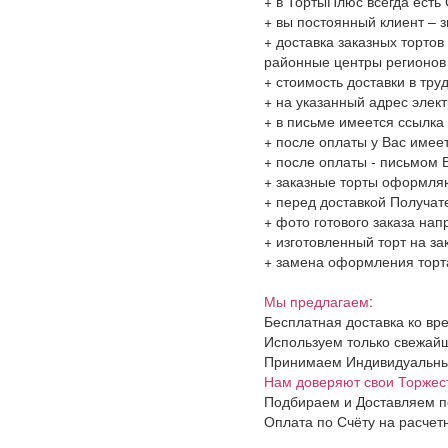
+ в ТортыПлюс всегда ест
+ вы постоянный клиент – 
+ доставка заказных тортов
районные центры регионов
+ стоимость доставки в тру
+ на указанный адрес элект
+ в письме имеется ссылка
+ после оплаты у Вас имее
+ после оплаты - письмом 
+ заказные торты оформля
+ перед доставкой Получат
+ фото готового заказа на
+ изготовленный торт на за
+ замена оформления торта
Мы предлагаем:
Бесплатная доставка ко вр
Используем только свежайш
Принимаем Индивидуальные 
Нам доверяют свои Торжес
Подбираем и Доставляем п
Оплата по Счёту на расчет