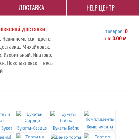
ДОСТАВКА
HELP ЦЕНТР
плексной доставки
товаров:
0
, Невинномысск.. цветы,
на:
0.00
руб.
доставка.. Михайловск,
, Изобильный, Ипатово,
к, Новопавловск + весь
ай
Комплименты
 Букет
Букеты-Сердце
Букеты Баблс