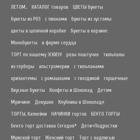
ЛЕТОМ..
КАТАЛОГ товаров
ЦВЕТЫ букеты
букеты из РОЗ
с пионами
букеты из эустомы
цветы в шляпной коробке
букеты в корзине
Монобукеты
в форме сердца
ТОРТ по вашему ЭСКИЗУ
розы поштучно
тюльпаны
из герберы
альстромерии
с тюльпанами
хризантемы
с ромашками
с гвоздикой
горшечные
Вкусные букеты
Конфеты и Шоколад
Детям
Мужчине
Девушке
Клубника в Шоколаде
ТОРТЫ, Капкейки
НАЧИНКИ тортов
БЕНТО ТОРТЫ
Бенто торт доставка Сегодня*
Дети+Подростки
Мужской торт
Женский торт
Торт с надписью