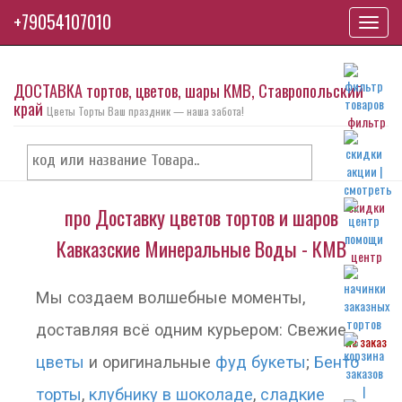
+79054107010
Toggl
navig
ДОСТАВКА тортов, цветов, шары КМВ, Ставропольский
край
Цветы Торты Ваш праздник — наша забота!
фильтр
скидки
про Доставку цветов тортов и шаров
Кавказские Минеральные Воды - КМВ
центр
Мы создаем волшебные моменты,
доставляя всё одним курьером: Свежие
на заказ
цветы
и оригинальные
фуд букеты
;
Бенто
торты
,
клубнику в шоколаде
,
сладкие