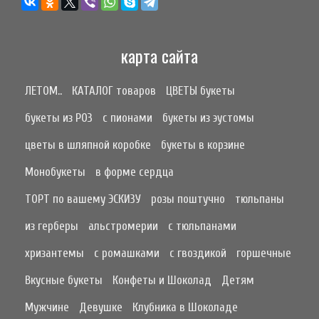
карта сайта
ЛЕТОМ..
КАТАЛОГ товаров
ЦВЕТЫ букеты
букеты из РОЗ
с пионами
букеты из эустомы
цветы в шляпной коробке
букеты в корзине
Монобукеты
в форме сердца
ТОРТ по вашему ЭСКИЗУ
розы поштучно
тюльпаны
из герберы
альстромерии
с тюльпанами
хризантемы
с ромашками
с гвоздикой
горшечные
Вкусные букеты
Конфеты и Шоколад
Детям
Мужчине
Девушке
Клубника в Шоколаде