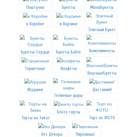
Поштучно
Букеты
МоноБукеты
в Коробке
в Корзине
Элитный Букет
Комплименты
Букеты-Сердце
Букеты Баблс
Горшечные
Конфеты
ВкусныеБукеты
Игрушки
Доставим!
Гелиевые шары
Бенто торты
Торты на Заказ
Торт по ФОТО
без Декора
Пирожные