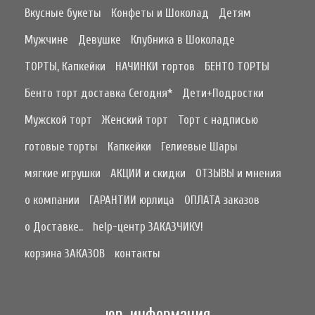
Вкусные букеты
Конфеты и Шоколад
Детям
Мужчине
Девушке
Клубника в Шоколаде
ТОРТЫ, Капкейки
НАЧИНКИ тортов
БЕНТО ТОРТЫ
Бенто торт доставка Сегодня*
Дети+Подростки
Мужской торт
Женский торт
Торт с надписью
готовые торты
Капкейки
Гелиевые Шары
мягкие игрушки
АКЦИИ и скидки
ОТЗЫВЫ и мнения
о компании
ГАРАНТИИ юрлица
ОПЛАТА заказов
о Доставке..
help-центр ЗАКАЗЧИКУ!
корзина ЗАКАЗОВ
контакты
юр. информация