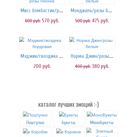
Мисс бомбастик/розы пионка
Мондиаль/розы белые
570
руб.
475
руб.
600
руб.
500
руб.
Мэджик/гвоздика бордовая
Норма Джин/розы белые
200
руб.
380
руб.
400
руб.
каталог лучших эмоций :-)
Поштучно
Букеты
МоноБукеты