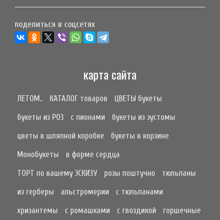
поделиться в соцсетях
карта сайта
ЛЕТОМ..
КАТАЛОГ товаров
ЦВЕТЫ букеты
букеты из РОЗ
с пионами
букеты из эустомы
цветы в шляпной коробке
букеты в корзине
Монобукеты
в форме сердца
ТОРТ по вашему ЭСКИЗУ
розы поштучно
тюльпаны
из герберы
альстромерии
с тюльпанами
хризантемы
с ромашками
с гвоздикой
горшечные