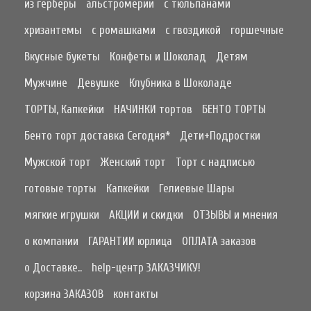
из герберы
альстромерии
с тюльпанами
хризантемы
с ромашками
с гвоздикой
горшечные
Вкусные букеты
Конфеты и Шоколад
Детям
Мужчине
Девушке
Клубника в Шоколаде
ТОРТЫ, Капкейки
НАЧИНКИ тортов
БЕНТО ТОРТЫ
Бенто торт доставка Сегодня*
Дети+Подростки
Мужской торт
Женский торт
Торт с надписью
готовые торты
Капкейки
Гелиевые Шары
мягкие игрушки
АКЦИИ и скидки
ОТЗЫВЫ и мнения
о компании
ГАРАНТИИ юрлица
ОПЛАТА заказов
о Доставке..
help-центр ЗАКАЗЧИКУ!
корзина ЗАКАЗОВ
контакты