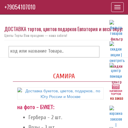
+79054107010
Toggl
navig
ДОСТАВКА тортов, цветов подарков Евпатория и весь округ
Цветы Торты Ваш праздник — наша забота!
фильтр
скидки
САМИРА
центр
на заказ
на фото - БУКЕТ:
Гербера - 2 шт.
Розы - 3 шт.