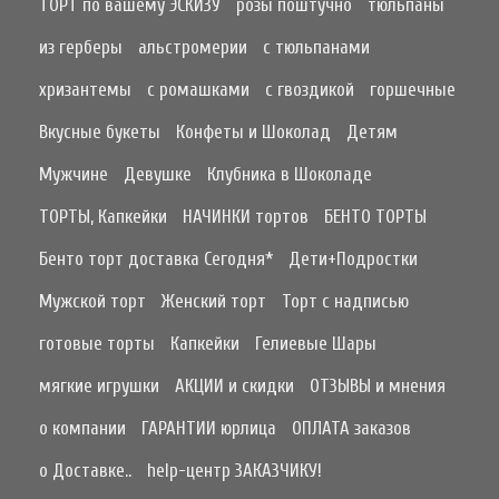
ТОРТ по вашему ЭСКИЗУ
розы поштучно
тюльпаны
из герберы
альстромерии
с тюльпанами
хризантемы
с ромашками
с гвоздикой
горшечные
Вкусные букеты
Конфеты и Шоколад
Детям
Мужчине
Девушке
Клубника в Шоколаде
ТОРТЫ, Капкейки
НАЧИНКИ тортов
БЕНТО ТОРТЫ
Бенто торт доставка Сегодня*
Дети+Подростки
Мужской торт
Женский торт
Торт с надписью
готовые торты
Капкейки
Гелиевые Шары
мягкие игрушки
АКЦИИ и скидки
ОТЗЫВЫ и мнения
о компании
ГАРАНТИИ юрлица
ОПЛАТА заказов
о Доставке..
help-центр ЗАКАЗЧИКУ!