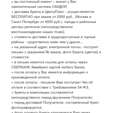
+ вы постоянный клиент – значит у Вас
накопительная система СКИДОК!
+ доставка букета в ЦветыПлюс - осуществляется
БЕСПЛАТНО при заказе от 2500 руб., (Москва и
Санкт-Петербург от 4000 руб.), города и районные
центры регионов (непосредственное
местонахождение наших точек);
+ стоимость доставки в труднодоступные и горные
районы - существенно ниже чем у других...
+ на указанный адрес электронной почты,- поступит
письмо с указанием № заказа, фото Букета (цветов) и
стоимости;
+ в письме имеется ссылка для оплаты через
СБЕРБАНК-Эквайринг картой любого Банка;
+ после оплаты у Вас имеется информация о
произведенной оплате;
+ после оплаты - письмом Вам поступает Чек об
оплате в соответствии с Требованиями 54-ФЗ;
+ букеты и композиции составляются
непосредственно перед вручением Получателю;
+ перед доставкой Получателю, составленный букет
фотографируется;
+ фото готового букета направлется Вам через