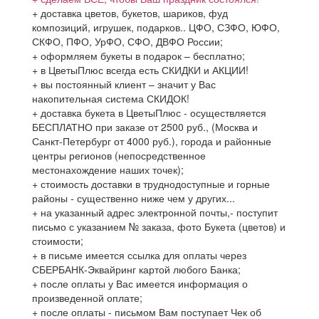
+ доставка цветов, букетов, шариков, фуд
композиций, игрушек, подарков.. ЦФО, СЗФО, ЮФО,
СКФО, ПФО, УрФО, СФО, ДВФО России;
+ оформляем букеты в подарок – бесплатно;
+ в ЦветыПлюс всегда есть СКИДКИ и АКЦИИ!
+ вы постоянный клиент – значит у Вас
накопительная система СКИДОК!
+ доставка букета в ЦветыПлюс - осуществляется
БЕСПЛАТНО при заказе от 2500 руб., (Москва и
Санкт-Петербург от 4000 руб.), города и районные
центры регионов (непосредственное
местонахождение наших точек);
+ стоимость доставки в труднодоступные и горные
районы - существенно ниже чем у других...
+ на указанный адрес электронной почты,- поступит
письмо с указанием № заказа, фото Букета (цветов) и
стоимости;
+ в письме имеется ссылка для оплаты через
СБЕРБАНК-Эквайринг картой любого Банка;
+ после оплаты у Вас имеется информация о
произведенной оплате;
+ после оплаты - письмом Вам поступает Чек об