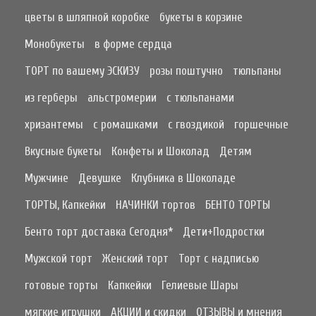
цветы в шляпной коробке
букеты в корзине
Монобукеты
в форме сердца
ТОРТ по вашему ЭСКИЗУ
розы поштучно
тюльпаны
из герберы
альстромерии
с тюльпанами
хризантемы
с ромашками
с гвоздикой
горшечные
Вкусные букеты
Конфеты и Шоколад
Детям
Мужчине
Девушке
Клубника в Шоколаде
ТОРТЫ, Капкейки
НАЧИНКИ тортов
БЕНТО ТОРТЫ
Бенто торт доставка Сегодня*
Дети+Подростки
Мужской торт
Женский торт
Торт с надписью
готовые торты
Капкейки
Гелиевые Шары
мягкие игрушки
АКЦИИ и скидки
ОТЗЫВЫ и мнения