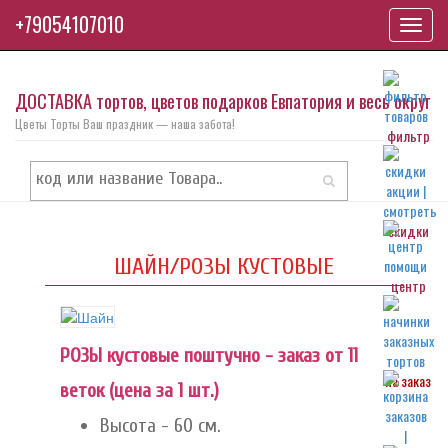
+79054107010
Toggl
navig
ДОСТАВКА тортов, цветов подарков Евпатория и весь округ
Цветы Торты Ваш праздник — наша забота!
фильтр
скидки
ШАЙН/РОЗЫ КУСТОВЫЕ
центр
РОЗЫ кустовые поштучно - заказ от 11
на заказ
веток (цена за 1 шт.)
Высота - 60 см.