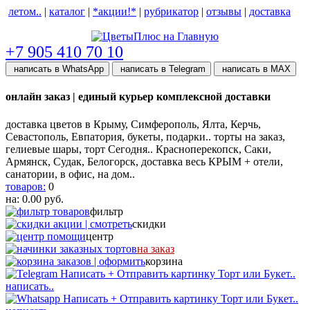
летом..
|
каталог
|
*акции!*
|
рубрикатор
|
отзывы
|
доставка
help центр
+7 905 410 70 10
написать в WhatsApp
написать в Telegram
написать в МАХ
онлайн заказ | единый курьер комплексной доставки
доставка цветов в Крыму, Симферополь, Ялта, Керчь,
Севастополь, Евпатория, букеты, подарки.. торты на заказ,
гелиевые шары, торт Сегодня.. Красноперекопск, Саки,
Армянск, Судак, Белогорск, доставка весь КРЫМ + отели,
санатории, в офис, на дом..
товаров:
0
на:
0.00
руб.
фильтр
скидки
центр
на заказ
корзина
написать..