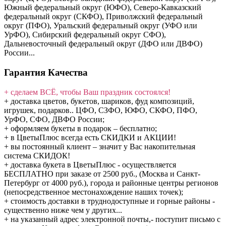
Южный федеральный округ (ЮФО), Северо-Кавказский
федеральный округ (СКФО), Приволжский федеральный
округ (ПФО), Уральский федеральный округ (УФО или
УрФО), Сибирский федеральный округ СФО),
Дальневосточный федеральный округ (ДФО или ДВФО)
России...
Гарантия Качества
+ сделаем ВСЁ, чтобы Ваш праздник состоялся!
+ доставка цветов, букетов, шариков, фуд композиций,
игрушек, подарков.. ЦФО, СЗФО, ЮФО, СКФО, ПФО,
УрФО, СФО, ДВФО России;
+ оформляем букеты в подарок – бесплатно;
+ в ЦветыПлюс всегда есть СКИДКИ и АКЦИИ!
+ вы постоянный клиент – значит у Вас накопительная
система СКИДОК!
+ доставка букета в ЦветыПлюс - осуществляется
БЕСПЛАТНО при заказе от 2500 руб., (Москва и Санкт-
Петербург от 4000 руб.), города и районные центры регионов
(непосредственное местонахождение наших точек);
+ стоимость доставки в труднодоступные и горные районы -
существенно ниже чем у других...
+ на указанный адрес электронной почты,- поступит письмо с