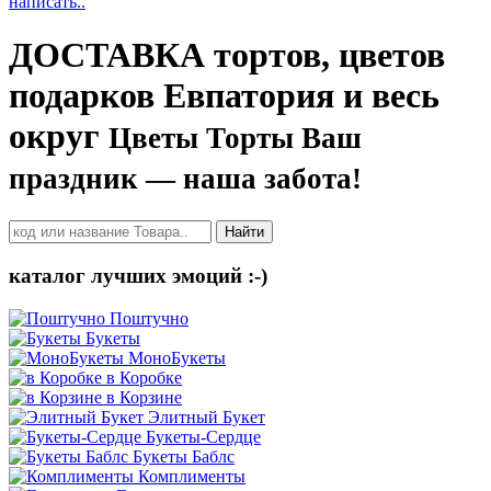
написать..
ДОСТАВКА тортов, цветов
подарков Евпатория и весь
округ
Цветы Торты Ваш
праздник — наша забота!
Найти
каталог лучших эмоций :-)
Поштучно
Букеты
МоноБукеты
в Коробке
в Корзине
Элитный Букет
Букеты-Сердце
Букеты Баблс
Комплименты