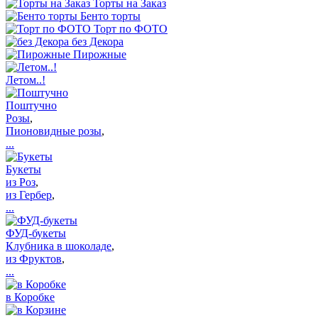
Торты на Заказ
Бенто торты
Торт по ФОТО
без Декора
Пирожные
Летом..!
Поштучно
Розы
,
Пионовидные розы
,
...
Букеты
из Роз
,
из Гербер
,
...
ФУД-букеты
Клубника в шоколаде
,
из Фруктов
,
...
в Коробке