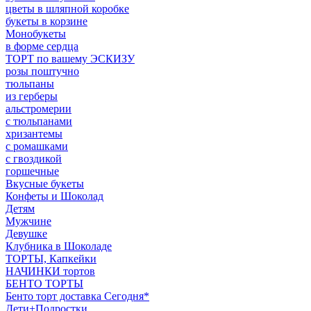
цветы в шляпной коробке
букеты в корзине
Монобукеты
в форме сердца
ТОРТ по вашему ЭСКИЗУ
розы поштучно
тюльпаны
из герберы
альстромерии
с тюльпанами
хризантемы
с ромашками
с гвоздикой
горшечные
Вкусные букеты
Конфеты и Шоколад
Детям
Мужчине
Девушке
Клубника в Шоколаде
ТОРТЫ, Капкейки
НАЧИНКИ тортов
БЕНТО ТОРТЫ
Бенто торт доставка Сегодня*
Дети+Подростки