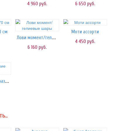
4 960
руб.
6 650
руб.
0 см
Моти ассорти
Лови момент/гелиевые шары
4 450
руб.
6 160
руб.
торт Графские развалины
ь..