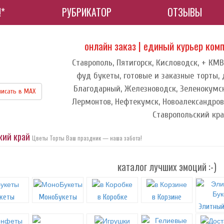
!*
РУБРИКАТОР
ОТЗЫВЫ
онлайн заказ | единый курьер ком
Ставрополь, Пятигорск, Кисловодск, + КМВ
фуд букеты, готовые и заказные торты, 
Благодарный, Железноводск, Зеленокумск
исать в МАХ
Лермонтов, Нефтекумск, Новоалександровс
Ставропольский кр
ский край
Цветы Торты Ваш праздник — наша забота!
каталог лучших эмоций :-)
кеты
МоноБукеты
в Коробке
в Корзине
Элитный