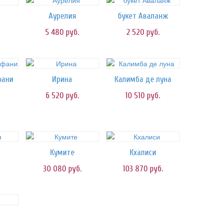
Аурелия
букет Аваланж
5 480
руб.
2 520
руб.
фани
Ирина
Калимба де луна
6 520
руб.
10 510
руб.
Кумите
Кхалиси
30 080
руб.
103 870
руб.