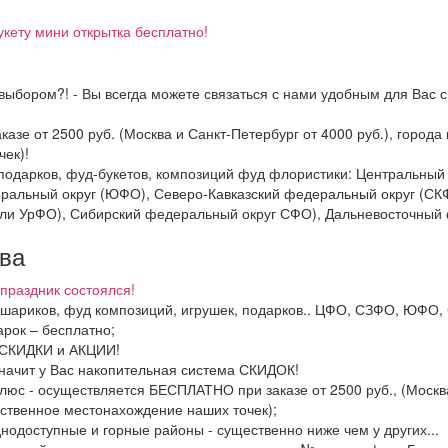
укету мини открытка бесплатно!
выбором?! - Вы всегда можете связаться с нами удобным для Вас с
казе от 2500 руб. (Москва и Санкт-Петербург от 4000 руб.), горо
ек)!
и подарков, фуд-букетов, композиций фуд флористики: Центральн
ральный округ (ЮФО), Северо-Кавказский федеральный округ (СК
ли УрФО), Сибирский федеральный округ СФО), Дальневосточный 
тва
праздник состоялся!
в, шариков, фуд композиций, игрушек, подарков.. ЦФО, СЗФО, ЮФ
рок – бесплатно;
ь СКИДКИ и АКЦИИ!
значит у Вас накопительная система СКИДОК!
люс - осуществляется БЕСПЛАТНО при заказе от 2500 руб., (Москва
ственное местонахождение наших точек);
днодоступные и горные районы - существенно ниже чем у других...