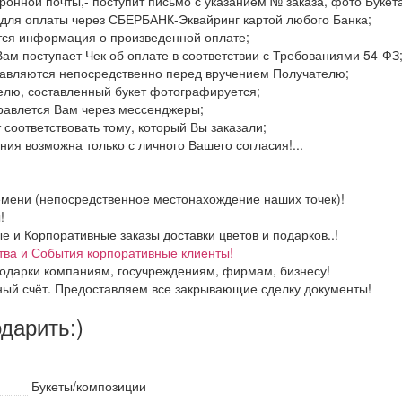
ронной почты,- поступит письмо с указанием № заказа, фото Букета
 для оплаты через СБЕРБАНК-Эквайринг картой любого Банка;
тся информация о произведенной оплате;
Вам поступает Чек об оплате в соответствии с Требованиями 54-ФЗ
тавляются непосредственно перед вручением Получателю;
елю, составленный букет фотографируется;
правлется Вам через мессенджеры;
 соответствовать тому, который Вы заказали;
ия возможна только с личного Вашего согласия!...
емени (непосредственное местонахождение наших точек)!
!
и Корпоративные заказы доставки цветов и подарков..!
тва и События корпоративные клиенты!
одарки компаниям, госучреждениям, фирмам, бизнесу!
ный счёт. Предоставляем все закрывающие сделку документы!
одарить:)
Букеты/композиции