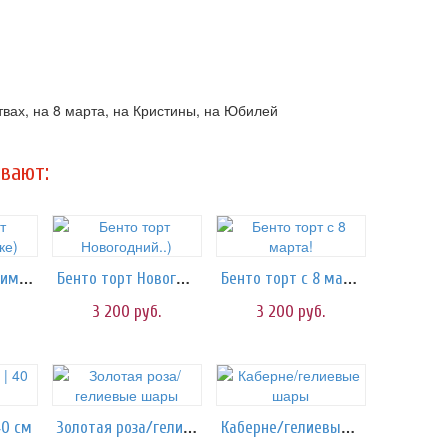
твах, на 8 марта, на Кристины, на Юбилей
вают:
Бенто торт Любимой жопке)
Бенто торт Новогодний..)
Бенто торт с 8 марта!
3 200
руб.
3 200
руб.
Золотая роза/гелиевые шары
Каберне/гелиевые шары
40 см