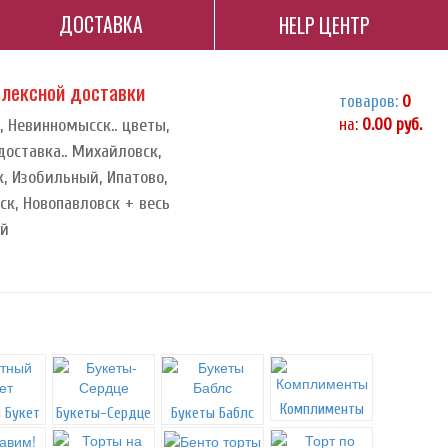
ДОСТАВКА
HELP ЦЕНТР
плексной доставки
товаров:
0
, Невинномысск.. цветы,
на:
0.00
руб.
доставка.. Михайловск,
, Изобильный, Ипатово,
к, Новопавловск + весь
ай
Комплименты
 Букет
Букеты-Сердце
Букеты Баблс