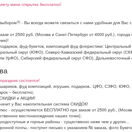
укету мини открытка бесплатно!
выбором?! - Вы всегда можете связаться с нами удобным для Вас с
казе от 2500 руб. (Москва и Санкт-Петербург от 4000 руб.), горо
ек)!
и подарков, фуд-букетов, композиций фуд флористики: Центральн
ральный округ (ЮФО), Северо-Кавказский федеральный округ (СК
ли УрФО), Сибирский федеральный округ СФО), Дальневосточный 
тва
праздник состоялся!
в, шариков, фуд композиций, игрушек, подарков.. ЦФО, СЗФО, ЮФ
рок – бесплатно;
ь СКИДКИ и АКЦИИ!
значит у Вас накопительная система СКИДОК!
люс - осуществляется БЕСПЛАТНО при заказе от 2500 руб., (Москва
ственное местонахождение наших точек);
днодоступные и горные районы - существенно ниже чем у других...
ронной почты,- поступит письмо с указанием № заказа, фото Букета