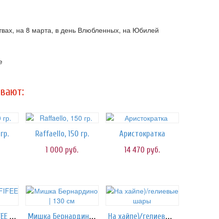
ствах, на 8 марта, в день Влюбленных, на Юбилей
е
вают:
гр.
Raffaello, 150 гр.
Аристократка
1 000
руб.
14 470
руб.
Конфеты TOFFIFEE 125 гр.
Мишка Бернардино | 130 см
На хайпе)/гелиевые шары