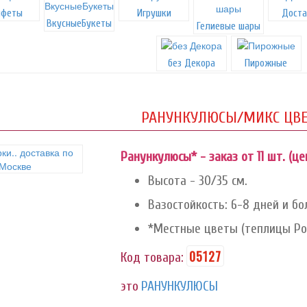
нфеты
Игрушки
Доста
ВкусныеБукеты
Гелиевые шары
без Декора
Пирожные
РАНУНКУЛЮСЫ/МИКС ЦВ
Ранункулюсы* - заказ от 11 шт. (цен
Высота - 30/35 см.
Вазостойкость: 6-8 дней и бо
*Местные цветы (теплицы Рос
05127
Код товара:
это
РАНУНКУЛЮСЫ