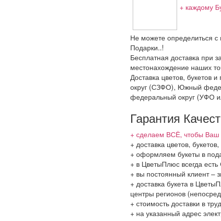
+ каждому Б
Не можете определиться с 
Подарки..!
Бесплатная доставка при за
местонахождение наших точ
Доставка цветов, букетов 
округ (СЗФО), Южный феде
федеральный округ (УФО и
Гарантия Качес
+ сделаем ВСЁ, чтобы Ваш 
+ доставка цветов, букето
+ оформляем букеты в пода
+ в ЦветыПлюс всегда ест
+ вы постоянный клиент – 
+ доставка букета в ЦветыП
центры регионов (непосред
+ стоимость доставки в тру
+ на указанный адрес элект