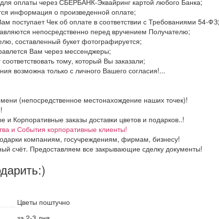
 для оплаты через СБЕРБАНК-Эквайринг картой любого Банка;
тся информация о произведенной оплате;
Вам поступает Чек об оплате в соответствии с Требованиями 54-ФЗ
тавляются непосредственно перед вручением Получателю;
елю, составленный букет фотографируется;
правлется Вам через мессенджеры;
 соответствовать тому, который Вы заказали;
ия возможна только с личного Вашего согласия!...
емени (непосредственное местонахождение наших точек)!
!
и Корпоративные заказы доставки цветов и подарков..!
тва и События корпоративные клиенты!
одарки компаниям, госучреждениям, фирмам, бизнесу!
ный счёт. Предоставляем все закрывающие сделку документы!
одарить:)
Цветы поштучно
за 2-3 дня