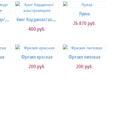
Луиза
Дюшес де Немур/пионы белые
Кинг Кардинал/альстромерия
26 870
руб.
400
руб.
ая
Фрезия красная
Фрезия лиловая
200
руб.
200
руб.