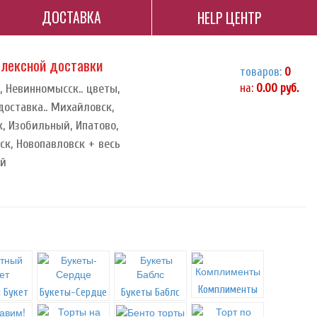
ДОСТАВКА
HELP ЦЕНТР
плексной доставки
товаров:
0
, Невинномысск.. цветы,
на:
0.00
руб.
доставка.. Михайловск,
, Изобильный, Ипатово,
к, Новопавловск + весь
ай
Комплименты
 Букет
Букеты-Сердце
Букеты Баблс