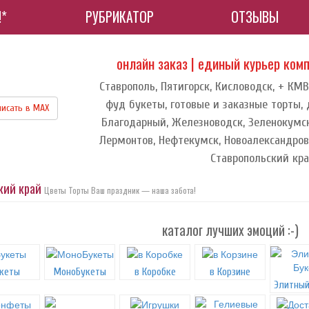
!*
РУБРИКАТОР
ОТЗЫВЫ
онлайн заказ | единый курьер ком
Ставрополь, Пятигорск, Кисловодск, + КМВ
фуд букеты, готовые и заказные торты, 
исать в МАХ
Благодарный, Железноводск, Зеленокумск
Лермонтов, Нефтекумск, Новоалександровс
Ставропольский кр
ский край
Цветы Торты Ваш праздник — наша забота!
каталог лучших эмоций :-)
кеты
МоноБукеты
в Коробке
в Корзине
Элитный