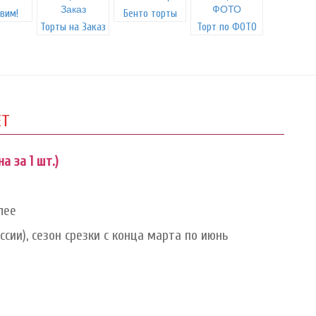
вим!
Бенто торты
Торты на Заказ
Торт по ФОТО
ЕТ
а за 1 шт.)
лее
сии), сезон срезки с конца марта по июнь