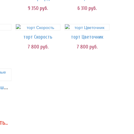
9 350
руб.
6 310
руб.
торт Скорость
торт Цветочник
7 800
руб.
7 800
руб.
Холи/гелиевые шары
ь..