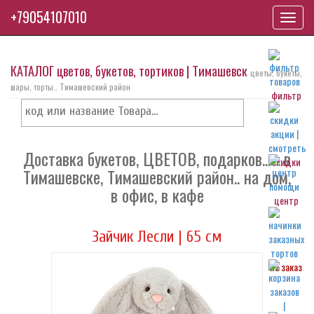
+79054107010
Toggl
navig
КАТАЛОГ цветов, букетов, тортиков | Тимашевск
цветы, букеты,
шары, торты.. Тимашевский район
фильтр
Доставка букетов, ЦВЕТОВ, подарков... - в
скидки
Тимашевске, Тимашевский район.. на дом,
в офис, в кафе
центр
Зайчик Лесли | 65 см
на заказ