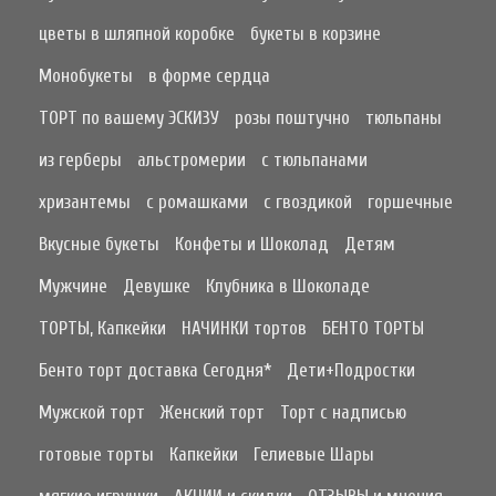
цветы в шляпной коробке
букеты в корзине
Монобукеты
в форме сердца
ТОРТ по вашему ЭСКИЗУ
розы поштучно
тюльпаны
из герберы
альстромерии
с тюльпанами
хризантемы
с ромашками
с гвоздикой
горшечные
Вкусные букеты
Конфеты и Шоколад
Детям
Мужчине
Девушке
Клубника в Шоколаде
ТОРТЫ, Капкейки
НАЧИНКИ тортов
БЕНТО ТОРТЫ
Бенто торт доставка Сегодня*
Дети+Подростки
Мужской торт
Женский торт
Торт с надписью
готовые торты
Капкейки
Гелиевые Шары