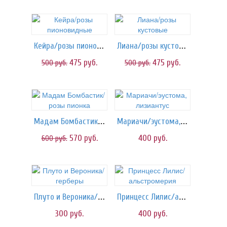
Кейра/розы пионовидные
Лиана/розы кустовые
475
руб.
475
руб.
500
руб.
500
руб.
Мадам Бомбастик/розы пионка
Мариачи/эустома, лизиантус
570
руб.
400
руб.
600
руб.
Плуто и Вероника/герберы
Принцесс Лилис/альстромерия
300
руб.
400
руб.