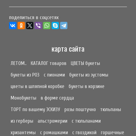
поделиться в соцсетях
карта сайта
ЛЕТОМ..
КАТАЛОГ товаров
ЦВЕТЫ букеты
букеты из РОЗ
с пионами
букеты из эустомы
цветы в шляпной коробке
букеты в корзине
Монобукеты
в форме сердца
ТОРТ по вашему ЭСКИЗУ
розы поштучно
тюльпаны
из герберы
альстромерии
с тюльпанами
хризантемы
с ромашками
с гвоздикой
горшечные