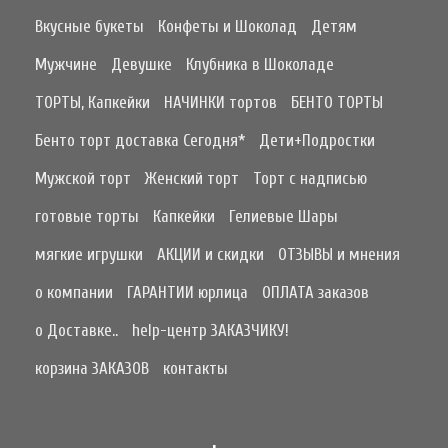
Вкусные букеты
Конфеты и Шоколад
Детям
Мужчине
Девушке
Клубника в Шоколаде
ТОРТЫ, Капкейки
НАЧИНКИ тортов
БЕНТО ТОРТЫ
Бенто торт доставка Сегодня*
Дети+Подростки
Мужской торт
Женский торт
Торт с надписью
готовые торты
Капкейки
Гелиевые Шары
мягкие игрушки
АКЦИИ и скидки
ОТЗЫВЫ и мнения
о компании
ГАРАНТИИ юрлица
ОПЛАТА заказов
о Доставке..
help-центр ЗАКАЗЧИКУ!
корзина ЗАКАЗОВ
контакты