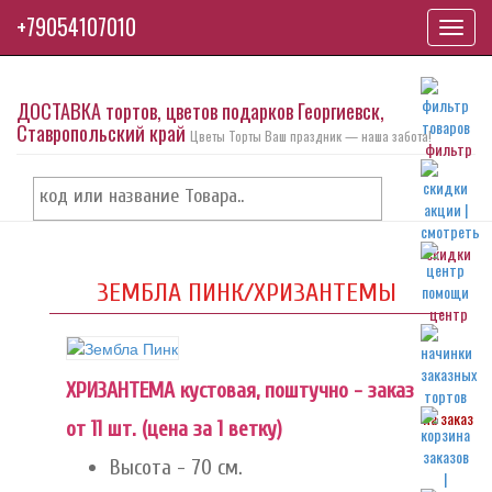
+79054107010
Toggl
navig
ДОСТАВКА тортов, цветов подарков Георгиевск,
Ставропольский край
Цветы Торты Ваш праздник — наша забота!
фильтр
скидки
ЗЕМБЛА ПИНК/ХРИЗАНТЕМЫ
центр
ХРИЗАНТЕМА кустовая, поштучно - заказ
на заказ
от 11 шт. (цена за 1 ветку)
Высота - 70 см.