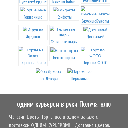
Комплименты
Букеты-Сердце
Букеты Баблс
Горшечные
Конфеты
ВкусныеБукеты
Игрушки
Доставим!
Гелиевые шары
Бенто торты
Торты на Заказ
Торт по ФОТО
без Декора
Пирожные
одним курьером в руки Получателю
Магазин Цветы Торты всё в одном заказе с
доставкой ОДНИМ КУРЬЕРОМ! - Доставка цветов,