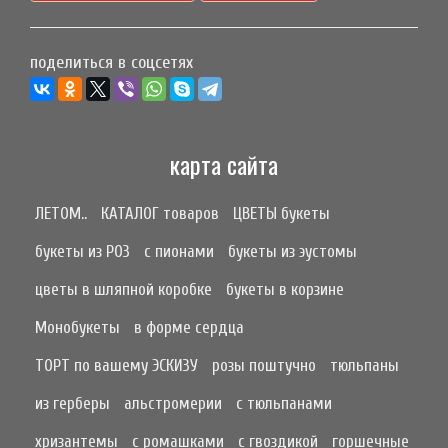
поделиться в соцсетях
карта сайта
ЛЕТОМ..
КАТАЛОГ товаров
ЦВЕТЫ букеты
букеты из РОЗ
с пионами
букеты из эустомы
цветы в шляпной коробке
букеты в корзине
Монобукеты
в форме сердца
ТОРТ по вашему ЭСКИЗУ
розы поштучно
тюльпаны
из герберы
альстромерии
с тюльпанами
хризантемы
с ромашками
с гвоздикой
горшечные