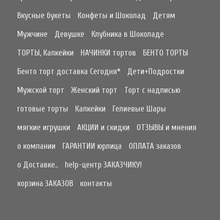
Вкусные букеты
Конфеты и Шоколад
Детям
Мужчине
Девушке
Клубника в Шоколаде
ТОРТЫ, Капкейки
НАЧИНКИ тортов
БЕНТО ТОРТЫ
Бенто торт доставка Сегодня*
Дети+Подростки
Мужской торт
Женский торт
Торт с надписью
готовые торты
Капкейки
Гелиевые Шары
мягкие игрушки
АКЦИИ и скидки
ОТЗЫВЫ и мнения
о компании
ГАРАНТИИ юрлица
ОПЛАТА заказов
о Доставке..
help-центр ЗАКАЗЧИКУ!
корзина ЗАКАЗОВ
контакты