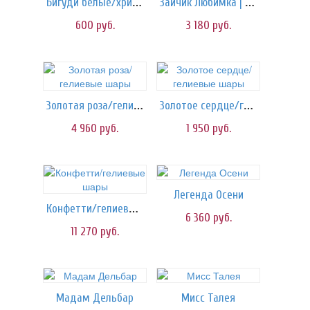
Бигуди белые/хризантемы
Зайчик Любимка | 50 см
600
руб.
3 180
руб.
Золотая роза/гелиевые шары
Золотое сердце/гелиевые шары
4 960
руб.
1 950
руб.
Легенда Осени
Конфетти/гелиевые шары
6 360
руб.
11 270
руб.
Мадам Дельбар
Мисс Талея