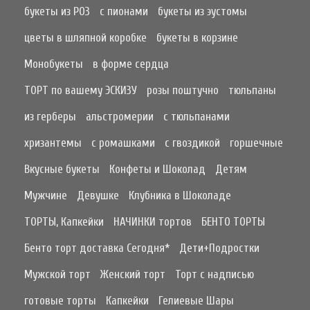
букеты из РОЗ
с пионами
букеты из эустомы
цветы в шляпной коробке
букеты в корзине
Монобукеты
в форме сердца
ТОРТ по вашему ЭСКИЗУ
розы поштучно
тюльпаны
из герберы
альстромерии
с тюльпанами
хризантемы
с ромашками
с гвоздикой
горшечные
Вкусные букеты
Конфеты и Шоколад
Детям
Мужчине
Девушке
Клубника в Шоколаде
ТОРТЫ, Капкейки
НАЧИНКИ тортов
БЕНТО ТОРТЫ
Бенто торт доставка Сегодня*
Дети+Подростки
Мужской торт
Женский торт
Торт с надписью
готовые торты
Капкейки
Гелиевые Шары