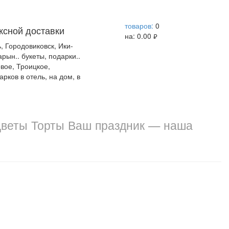
help центр
товаров:
0
ксной доставки
на:
0.00
руб.
, Городовиковск, Ики-
ын.. букеты, подарки..
овое, Троицкое,
рков в отель, на дом, в
веты Торты Ваш праздник — наша