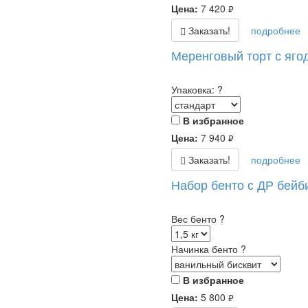
Цена:
7 420
руб.
Заказать!
подробнее
Меренговый торт с яго
Упаковка:
?
В избранное
Цена:
7 940
руб.
Заказать!
подробнее
Набор бенто с ДР бейб
Вес бенто
?
Начинка бенто
?
В избранное
Цена:
5 800
руб.