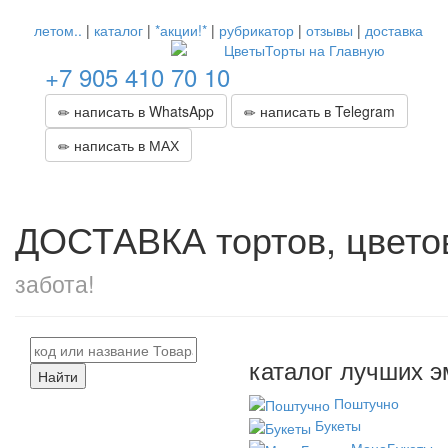
летом..
|
каталог
|
*акции!*
|
рубрикатор
|
отзывы
|
доставка
+7 905 410 70 10
написать в WhatsApp
написать в Telegram
написать в МАХ
ДОСТАВКА тортов, цвето
забота!
каталог лучших э
Найти
Поштучно
Букеты
МоноБукеты