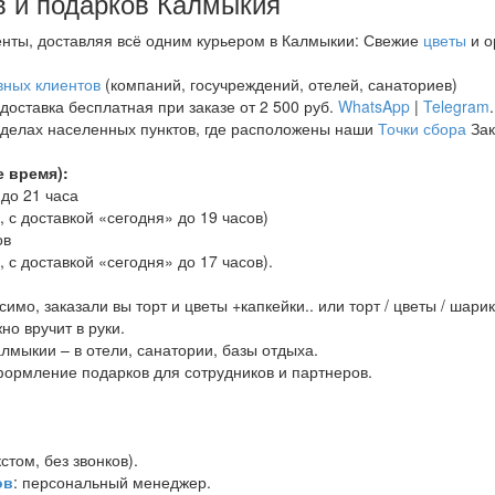
в и подарков Калмыкия
ты, доставляя всё одним курьером в Калмыкии: Свежие
цветы
и о
вных клиентов
(компаний, госучреждений, отелей, санаториев)
доставка бесплатная при заказе от 2 500 руб.
WhatsApp
|
Telegram
.
еделах населенных пунктов, где расположены наши
Точки сбора
Зак
 время):
 до 21 часа
 с доставкой «сегодня» до 19 часов)
ов
 с доставкой «сегодня» до 17 часов).
имо, заказали вы торт и цветы +капкейки.. или торт / цветы / шари
о вручит в руки.
лмыкии – в отели, санатории, базы отдыха.
ормление подарков для сотрудников и партнеров.
стом, без звонков).
ов
: персональный менеджер.