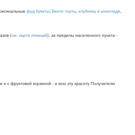
ригинальные
фуд букеты
;
Бенто торты
,
клубнику в шоколаде
,
азов (
см. карта локаций
), за пределы населенного пункта -
ки и с фруктовой корзиной - и всю эту красоту Получателю