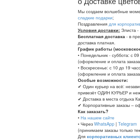
о Доставке цвето
Мы создаем волшебные момен
сладкие подарки
;
Поздравления
для корпорати
Условия доставки:
Элиста - 
Бесплатная доставка
- в пр
доставка платная.
График работы (московское
• Понедельник - суббота: с 09
(оформление и оплата заказа,
• Воскресенье: с 10 до 19 час
(оформление и оплата заказа,
Особые возможности:
✔ Один курьер на всё: независ
привезёт ОДИН КУРЬЕР и нежн
✔ Доставка в места отдыха Ка
✔ Корпоративные заказы – оф
Как заказать?
•
На нашем сайте
• Через
WhatsApp
|
Telegram
(принимаем заказы только тек
Для
корпоративных клиент