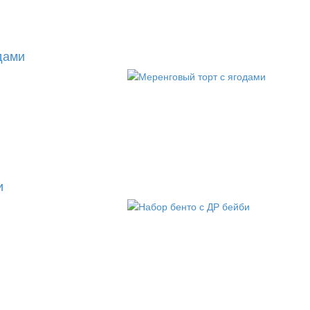
дами
и