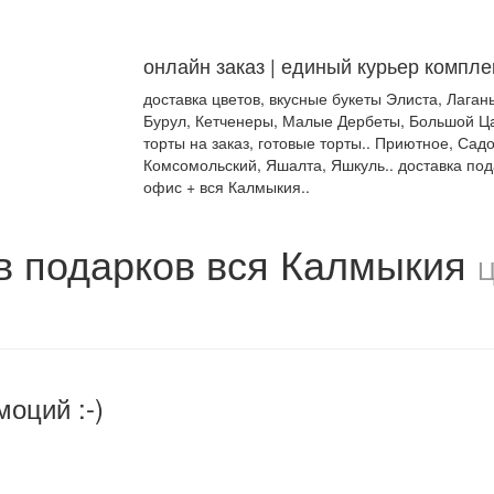
онлайн заказ | единый курьер компле
доставка цветов, вкусные букеты Элиста, Лагань
Бурул, Кетченеры, Малые Дербеты, Большой Цар
торты на заказ, готовые торты.. Приютное, Сад
Комсомольский, Яшалта, Яшкуль.. доставка пода
офис + вся Калмыкия..
в подарков вся Калмыкия
Ц
моций :-)